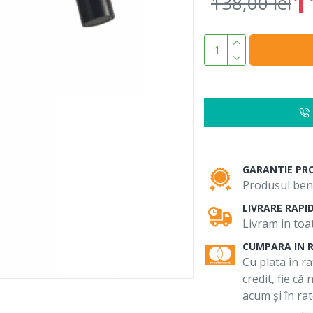
1
138,00 lei
GARANTIE PR
Produsul bene
LIVRARE RAPI
Livram in toat
CUMPARA IN 
Cu plata în ra
credit, fie că
acum și în rat