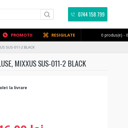
0744 158 799
PROMOTII
RESIGILATE
0 produs(e) - 0
XXUS SUS-011-2 BLACK
USE, MIXXUS SUS-011-2 BLACK
let la livrare