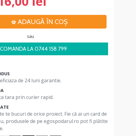
16,00 lei
ADAUGĂ ÎN COŞ
sau
COMANDA LA 0744 158 799
ODUS
ficiaza de 24 luni garantie.
DA
a tara prin curier rapid.
RATE
te te bucuri de orice proiect. Fie că ai un card de
 nu, produsele de pe egospodarul.ro pot fi plătite
e.