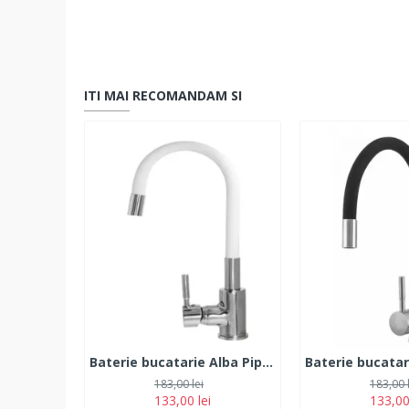
ITI MAI RECOMANDAM SI
Baterie bucatarie Alba Pipa flexibila Monocomanda Cauciucata, Fleko FZXI-CW451
183,00 lei
183,00 
133,00 lei
133,00