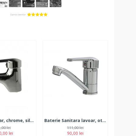
Baterie lavoar, chrome, silumin, cartus ceramic 40m, monocomanda, FLEKO FZ231-203
Baterie Sanitara lavoar, otel Inoxidabil, chrome, cartus ceramic, FZLF(B)-203
,00 lei
111,00 lei
,00 lei
90,00 lei