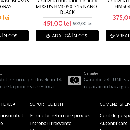
t vase MIXXUS
Chiuveta bucatarie din inox
Chiuveta b
 GRAY
MIXXUS HM6050-215 NANO-
HM504
BLACK
 lei
375,00
451,00 lei
502,00 lei
 ÎN COŞ
ADAUGĂ ÎN COŞ
VREAU
tur
Garantie
teti returna produsele in 14
Garantie 24 LUNI. S-a 
le de la primirea acestora.
reparam in baza gara
NTERESA
SUPORT CLIENTI
COMENZI SI LI
i insurubat
Formular returnare produs
Cont de gosp
ce
Intrebari frecvente
Autentificare