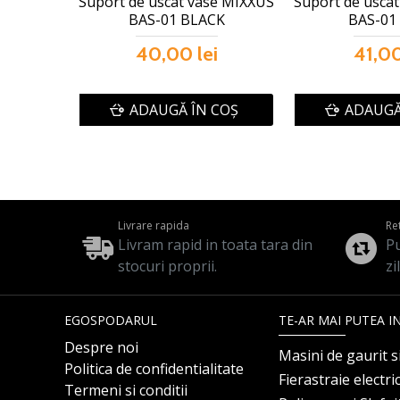
Suport de uscat vase MIXXUS
Suport de usca
BAS-01 BLACK
BAS-01
40,00 lei
41,00
ADAUGĂ ÎN COŞ
ADAUGĂ
Livrare rapida
Re
Livram rapid in toata tara din
Pu
stocuri proprii.
zi
EGOSPODARUL
TE-AR MAI PUTEA I
Despre noi
Masini de gaurit s
Politica de confidentialitate
Fierastraie electri
Termeni si conditii