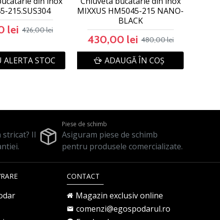
ucatarie din inox
Chiuveta bucatarie din inox
5-215.SUS304
MIXXUS HM5045-215 NANO-
BLACK
 lei
426,00 lei
430,00 lei
480,00 lei
 ALERTA STOC
ADAUGĂ ÎN COŞ
Piese de schimb
stricat? Il
Asiguram piese de schimb
ntiei.
pentru produsele comercializate.
VRARE
CONTACT
odar
Magazin exclusiv online
comenzi@egospodarul.ro