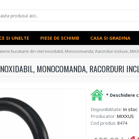
CE SI UNELTE
PIESE DE SCHIMB
CASA SI GRADINA
aterie bucatarie din otel inoxidabil, Monocomanda, Racorduri incluse, MI
 INOXIDABIL, MONOCOMANDA, RACORDURI INCL
* Deschidere co
Disponibilitate:
In stoc
Producator:
MIXXUS
Cod produs:
8474