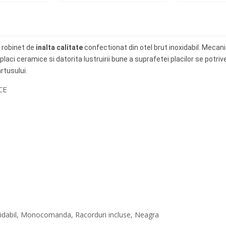
 robinet de
inalta calitate
confectionat din otel brut inoxidabil. Mecani
a placi ceramice si datorita lustruirii bune a suprafetei placilor se potr
rtusului.
CE
xidabil, Monocomanda, Racorduri incluse, Neagra