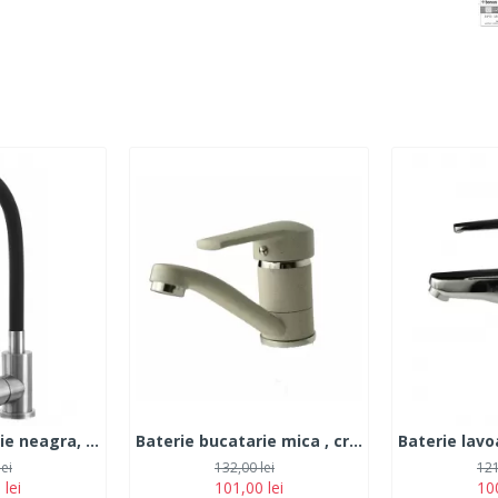
Baterie bucatarie neagra, otel Inoxidabil, pipa flexibila, monocomanda cauciucata, FLEKO FZXI-CD451
Baterie bucatarie mica , cromat pipa mica rotativa monocomanda Fleko FZLF(B)-203
lei
132,00 lei
121
 lei
101,00 lei
100