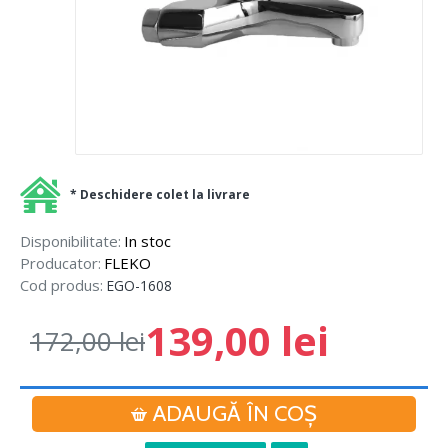
* Deschidere colet la livrare
Disponibilitate:
In stoc
Producator:
FLEKO
Cod produs:
EGO-1608
139,00 lei
172,00 lei
ADAUGĂ ÎN COŞ