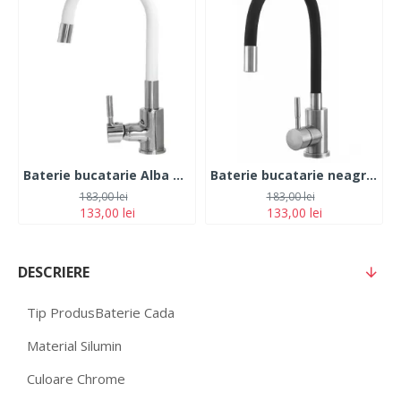
Baterie bucatarie Alba Pipa flexibila Monocomanda Cauciucata, Fleko FZXI-CW451
Baterie bucatarie neagra, otel Inoxidabil, pipa flexibila, monocomanda cauciucata, FLEKO FZXI-CD451
183,00 lei
183,00 lei
133,00 lei
133,00 lei
DESCRIERE
Tip Produs
Baterie Cada
Material Silumin
Culoare Chrome