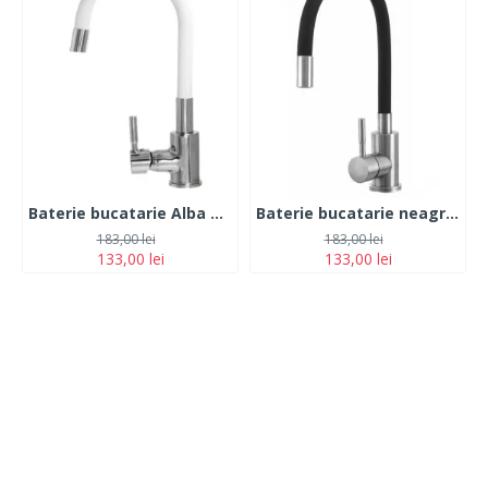
Baterie bucatarie Alba Pipa flexibila Monocomanda Cauciucata, Fleko FZXI-CW451
Baterie bucatarie neagra, otel Inoxidabil, pipa flexibila, monocomanda cauciucata, FLEKO FZXI-CD451
183,00 lei
183,00 lei
133,00 lei
133,00 lei