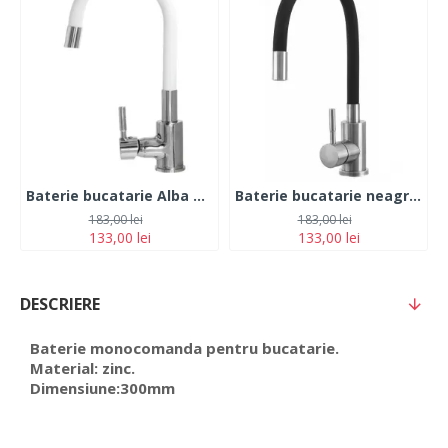
Baterie bucatarie Alba Pipa flexibila Monocomanda Cauciucata, Fleko FZXI-CW451
Baterie bucatarie neagra, otel Inoxidabil, pipa flexibila, monocomanda cauciucata, FLEKO FZXI-CD451
183,00 lei
183,00 lei
133,00 lei
133,00 lei
DESCRIERE
Baterie monocomanda pentru bucatarie.
Material: zinc.
Dimensiune:300mm