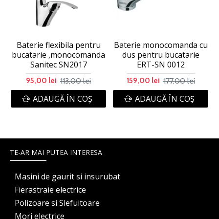
Baterie flexibila pentru
Baterie monocomanda cu
bucatarie ,monocomanda
dus pentru bucatarie
Sanitec SN2017
ERT-SN 0012
113,00 lei
177,00 lei
95,00 lei
159,00 lei
ADAUGĂ ÎN COŞ
ADAUGĂ ÎN COŞ
TE-AR MAI PUTEA INTERESA
Masini de gaurit si insurubat
Fierastraie electrice
Polizoare si Slefuitoare
Mori electrice