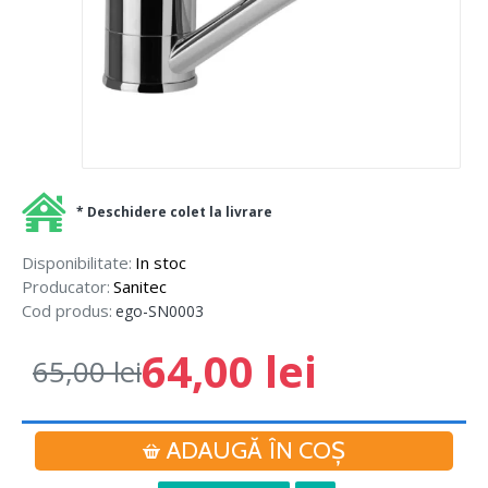
* Deschidere colet la livrare
Disponibilitate:
In stoc
Producator:
Sanitec
Cod produs:
ego-SN0003
64,00 lei
65,00 lei
ADAUGĂ ÎN COŞ