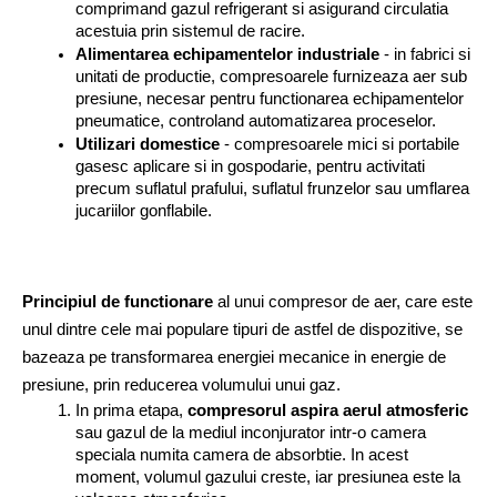
comprimand gazul refrigerant si asigurand circulatia 
acestuia prin sistemul de racire.
Alimentarea echipamentelor industriale
 - in fabrici si 
unitati de productie, compresoarele furnizeaza aer sub 
presiune, necesar pentru functionarea echipamentelor 
pneumatice, controland automatizarea proceselor.
Utilizari domestice
 - compresoarele mici si portabile 
gasesc aplicare si in gospodarie, pentru activitati 
precum suflatul prafului, suflatul frunzelor sau umflarea 
jucariilor gonflabile.
Principiul de functionare
 al unui compresor de aer, care este 
unul dintre cele mai populare tipuri de astfel de dispozitive, se 
bazeaza pe transformarea energiei mecanice in energie de 
presiune, prin reducerea volumului unui gaz. 
In prima etapa, 
compresorul aspira aerul atmosferic
sau gazul de la mediul inconjurator intr-o camera 
speciala numita camera de absorbtie. In acest 
moment, volumul gazului creste, iar presiunea este la 