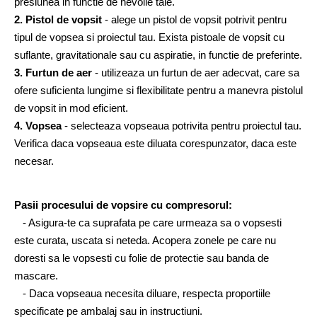
presiunea in functie de nevoile tale.
2. Pistol de vopsit
 - alege un pistol de vopsit potrivit pentru 
tipul de vopsea si proiectul tau. Exista pistoale de vopsit cu 
suflante, gravitationale sau cu aspiratie, in functie de preferinte.
3. Furtun de aer
 - utilizeaza un furtun de aer adecvat, care sa 
ofere suficienta lungime si flexibilitate pentru a manevra pistolul 
de vopsit in mod eficient.
4. Vopsea
 - selecteaza vopseaua potrivita pentru proiectul tau. 
Verifica daca vopseaua este diluata corespunzator, daca este 
necesar.
Pasii procesului de vopsire cu compresorul:
   - Asigura-te ca suprafata pe care urmeaza sa o vopsesti 
este curata, uscata si neteda. Acopera zonele pe care nu 
doresti sa le vopsesti cu folie de protectie sau banda de 
mascare.
   - Daca vopseaua necesita diluare, respecta proportiile 
specificate pe ambalaj sau in instructiuni.