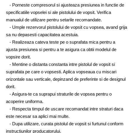
   - Porneste compresorul si ajusteaza presiunea in functie de 
specificatiile vopselei si ale pistolului de vopsit. Verifica 
manualul de utilizare pentru setarile recomandate.
   - Umple rezervorul pistolului de vopsit cu vopsea, avand grija 
sa nu depasesti capacitatea acestuia.
   - Realizeaza cateva teste pe o suprafata mica pentru a 
ajusta presiunea si pentru a te asigura ca obtii modelul de 
vopsire dorit.
   - Mentine o distanta constanta intre pistolul de vopsit si 
suprafata pe care o vopsesti. Aplica vopseaua cu miscari 
orizontale sau verticale, depinzand de preferinte si de designul 
dorit.
   - Asigura-te ca suprapui straturile de vopsea pentru o 
acoperire uniforma.
   - Respecta timpul de uscare recomandat intre straturi daca 
este necesar sa aplici mai multe.
   - Dupa utilizare, curata pistolul de vopsit si furtunul conform 
instructiunilor producatorului.