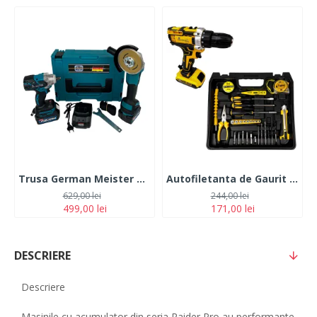
Trusa German Meister Masina cu Impact + Polizor Unghiular 128V, 6Ah, cu 2 Acumulatori
Autofiletanta de Gaurit si Insurubat German Meister 36V, 5 Ah Galbena cu 2 Acumulatori + 30 Accesorii
629,00 lei
244,00 lei
499,00 lei
171,00 lei
DESCRIERE
Descriere
Masinile cu acumulator din seria Raider Pro au performante