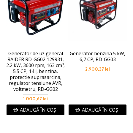
Generator de uz general
Generator benzina 5 kW,
RAIDER RD-GG02 129931,
6,7 CP, RD-GG03
a
2.2 kW, 3600 rpm, 163 cm³,
2.900,37 lei
5.5 CP, 14 l, benzina,
protectie suprasarcina,
regulator tensiune AVR,
voltmetru, RD-GG02
1.000,67 lei
ADAUGĂ ÎN COŞ
ADAUGĂ ÎN COŞ