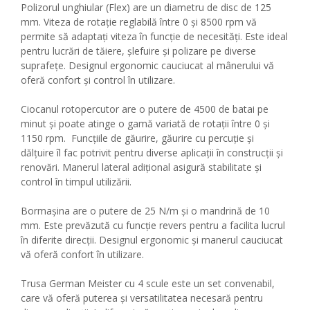
Polizorul unghiular (Flex) are un diametru de disc de 125
mm. Viteza de rotație reglabilă între 0 și 8500 rpm vă
permite să adaptați viteza în funcție de necesități. Este ideal
pentru lucrări de tăiere, șlefuire și polizare pe diverse
suprafețe. Designul ergonomic cauciucat al mânerului vă
oferă confort și control în utilizare.
Ciocanul rotopercutor are o putere de 4500 de batai pe
minut și poate atinge o gamă variată de rotații între 0 și
1150 rpm. Funcțiile de găurire, găurire cu percuție și
dălțuire îl fac potrivit pentru diverse aplicații în construcții și
renovări. Manerul lateral adițional asigură stabilitate și
control în timpul utilizării.
Bormașina are o putere de 25 N/m și o mandrină de 10
mm. Este prevăzută cu funcție revers pentru a facilita lucrul
în diferite direcții. Designul ergonomic și manerul cauciucat
vă oferă confort în utilizare.
Trusa German Meister cu 4 scule este un set convenabil,
care vă oferă puterea și versatilitatea necesară pentru