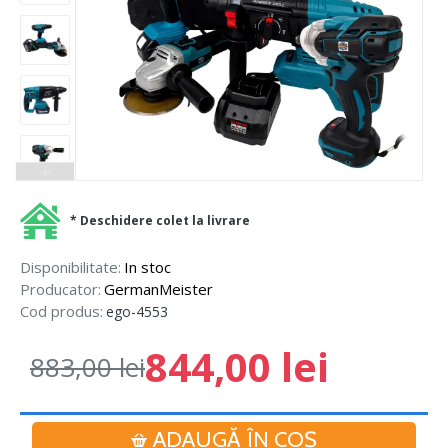
* Deschidere colet la livrare
Disponibilitate:
In stoc
Producator:
GermanMeister
Cod produs:
ego-4553
844,00 lei
883,00 lei
ADAUGĂ ÎN COŞ