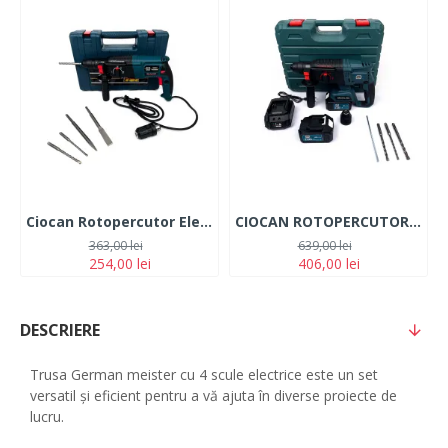
Ciocan Rotopercutor Electric German Meister 1100W + Mandrina + Valiza de Transport
CIOCAN ROTOPERCUTOR German Meister CU 2 ACUMULATORI 36V -6 AH - BRUSHLESS TECHNOLOGY
363,00 lei
639,00 lei
254,00 lei
406,00 lei
DESCRIERE
Trusa German meister cu 4 scule electrice este un set
versatil și eficient pentru a vă ajuta în diverse proiecte de
lucru.