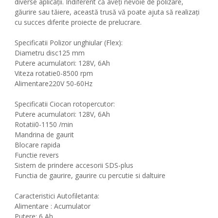
diverse aplicații. Indiferent că aveți nevoie de polizare,
găurire sau tăiere, această trusă vă poate ajuta să realizați
cu succes diferite proiecte de prelucrare.
Specificatii Polizor unghiular (Flex):
Diametru disc
125 mm
Putere acumulatori: 128V, 6Ah
Viteza rotatie
0-8500 rpm
Alimentare
220V 50-60Hz
Specificatii Ciocan rotopercutor:
Putere acumulatori: 128V, 6Ah
Rotatii
0-1150 /min
Mandrina de gaurit
Blocare rapida
Functie revers
Sistem de prindere accesorii SDS-plus
Functia de gaurire, gaurire cu percutie si daltuire
Caracteristici Autofiletanta:
Alimentare : Acumulator
Putere: 6 Ah