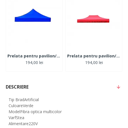
Prelata pentru pavilion/cort, 3m x 3m, Albastru
Prelata pentru pavilion/cort, 3m x 3m, Rosu
194,00 lei
194,00 lei
DESCRIERE
Tip Brad
Artificial
Culoare
Verde
Model
Fibra optica multicolor
Varf
Stea
Alimentare
220V