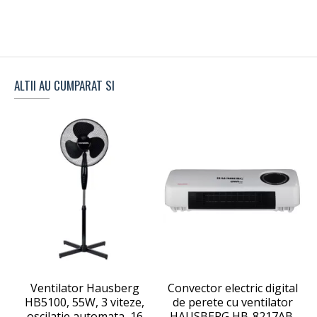
ALTII AU CUMPARAT SI
Ventilator Hausberg
Convector electric digital
C
HB5100, 55W, 3 viteze,
de perete cu ventilator
oscilatie automata, 16
HAUSBERG HB-8217AB,