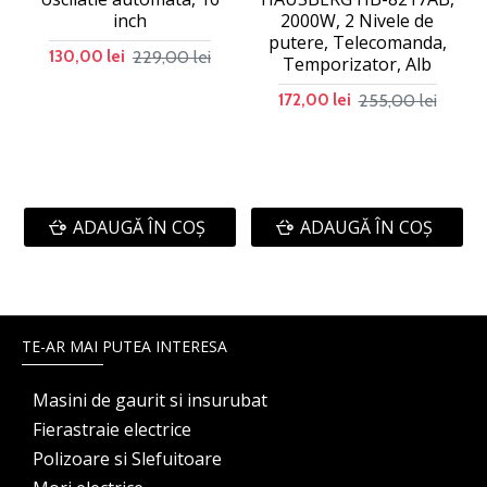
inch
2000W, 2 Nivele de
putere, Telecomanda,
229,00 lei
130,00 lei
Temporizator, Alb
255,00 lei
172,00 lei
ADAUGĂ ÎN COŞ
ADAUGĂ ÎN COŞ
TE-AR MAI PUTEA INTERESA
Masini de gaurit si insurubat
Fierastraie electrice
Polizoare si Slefuitoare