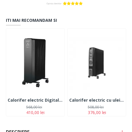
ITI MAI RECOMANDAM SI
Calorifer electric Digital cu Telecomanda Hausberg HB-8950NG, 2000W, 9 elementi, 3 setari, Termostat electronic, Protectie supra-incalzire, Protectie anti-rasturnare, Negru
Calorifer electric cu ulei ZILAN, Negru, termostat reglabil, 2500W, 11 elementi
568,00 lei
508,00 lei
410,00 lei
376,00 lei