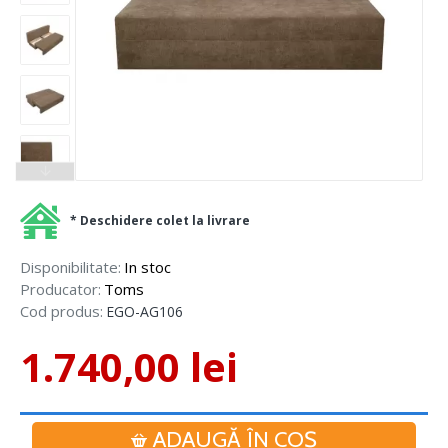
* Deschidere colet la livrare
Disponibilitate:
In stoc
Producator:
Toms
Cod produs:
EGO-AG106
1.740,00 lei
ADAUGĂ ÎN COŞ