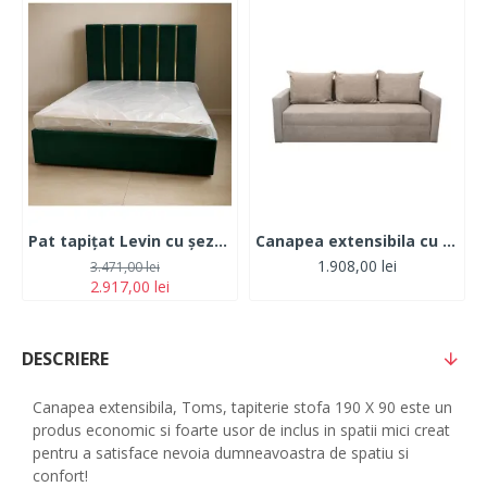
Pat tapițat Levin cu șezut din PAL (fără ladă de depozitare) + saltea ortopedică inclusă
Canapea extensibila cu brate si perne, Toms, tapiterie din stofa 210 X 90 Beige Melange
1.908,00 lei
3.471,00 lei
2.917,00 lei
DESCRIERE
Canapea extensibila, Toms, tapiterie stofa 190 X 90 este un
produs economic si foarte usor de inclus in spatii mici creat
pentru a satisface nevoia dumneavoastra de spatiu si
confort!