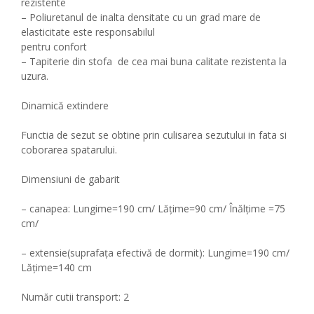
rezistente
– Poliuretanul de inalta densitate cu un grad mare de
elasticitate este responsabilul
pentru confort
– Tapiterie din stofa de cea mai buna calitate rezistenta la
uzura.
Dinamică extindere
Functia de sezut se obtine prin culisarea sezutului in fata si
coborarea spatarului.
Dimensiuni de gabarit
– canapea: Lungime=190 cm/ Lățime=90 cm/ Înălțime =75
cm/
– extensie(suprafața efectivă de dormit): Lungime=190 cm/
Lățime=140 cm
Număr cutii transport: 2