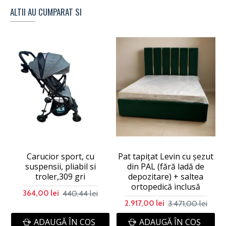
ALTII AU CUMPARAT SI
Carucior sport, cu
Pat tapițat Levin cu șezut
suspensii, pliabil si
din PAL (fără ladă de
troler,309 gri
depozitare) + saltea
ortopedică inclusă
440,44 lei
364,00 lei
3.471,00 lei
2.917,00 lei
ADAUGĂ ÎN COŞ
ADAUGĂ ÎN COŞ