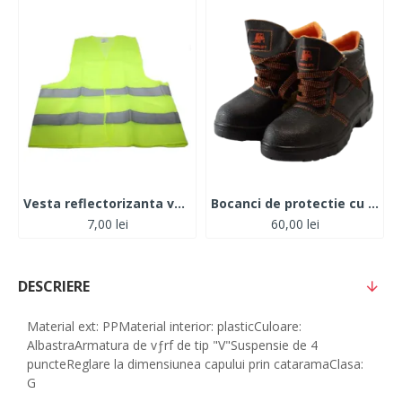
Vesta reflectorizanta verde
Bocanci de protectie cu bombeu metalic
7,00 lei
60,00 lei
DESCRIERE
Material ext: PPMaterial interior: plasticCuloare:
AlbastraArmatura de vƒrf de tip "V"Suspensie de 4
puncteReglare la dimensiunea capului prin cataramaClasa:
G