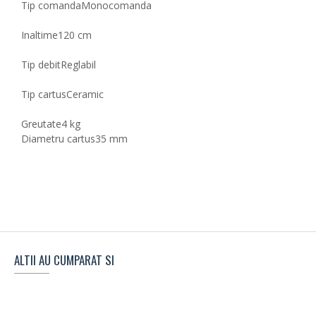
Tip comanda
Monocomanda
Inaltime
120 cm
Tip debit
Reglabil
Tip cartus
Ceramic
Greutate
4 kg
Diametru cartus
35 mm
ALTII AU CUMPARAT SI