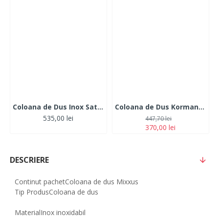
Coloana de Dus Inox Satinat Argintiu - RESIGILAT -
Coloana de Dus Korman Technik, Inox SUS304, Satinat, LY005
535,00 lei
447,70 lei
370,00 lei
DESCRIERE
Continut pachet
Coloana de dus Mixxus
Tip Produs
Coloana de dus
Material
Inox inoxidabil