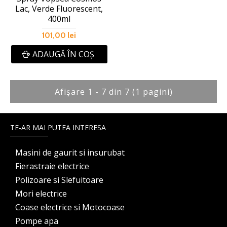
Lac, Verde Fluorescent,
400ml
101,00 lei
ADAUGĂ ÎN COŞ
Afişare 1 - 7 din 7 (1 pagini)
TE-AR MAI PUTEA INTERESA
Masini de gaurit si insurubat
Fierastraie electrice
Polizoare si Slefuitoare
Mori electrice
Coase electrice si Motocoase
Pompe apa