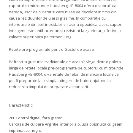
cuptorul cu microunde Hausberg HB-8004 ofera o suprafata
neteda, usor de curatat si care nu se va decolora in timp din
cauza reziduurilor de ulei si grasime. In comparatie cu
interioarele din otel inoxidabil si rasina epoxidica, acest cuptor
inteligent este antibacterian si rezistent la zgarieturi, oferind o
calitate superioara pe termen lung.
Retete pre-programate pentru Gustul de acasa
Poftesti la gusturile traditionale de acasa? Alege dintr-o paleta
larga de retete locale pre-programate pe cuptorul cu microunde
Hausberg HB-8004, o varietate de feluri de mancare locale ce
pot fi preparate la o simpla atingere de buton, ajutand la
reducerea timpului de preparare a mancarii.
Caracteristici:
20L Control digital, fara gratar;
Carcasa de culoare Argintie, interior alb, usa obisnuita cu geam
imprimat cu negru;