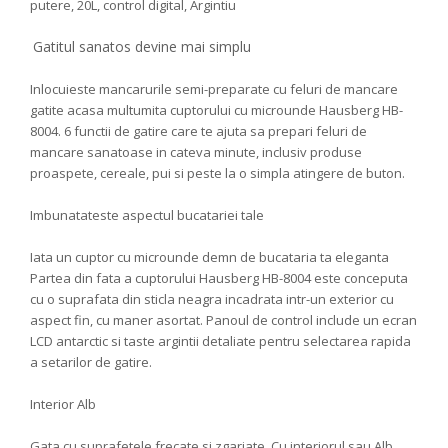
putere, 20L, control digital, Argintiu
Gatitul sanatos devine mai simplu
Inlocuieste mancarurile semi-preparate cu feluri de mancare
gatite acasa multumita cuptorului cu microunde Hausberg HB-
8004. 6 functii de gatire care te ajuta sa prepari feluri de
mancare sanatoase in cateva minute, inclusiv produse
proaspete, cereale, pui si peste la o simpla atingere de buton.
Imbunatateste aspectul bucatariei tale
Iata un cuptor cu microunde demn de bucataria ta eleganta
Partea din fata a cuptorului Hausberg HB-8004 este conceputa
cu o suprafata din sticla neagra incadrata intr-un exterior cu
aspect fin, cu maner asortat. Panoul de control include un ecran
LCD antarctic si taste argintii detaliate pentru selectarea rapida
a setarilor de gatire.
Interior Alb
Gata cu suprafetele frecate si zgariate. Cu interiorul sau Alb,