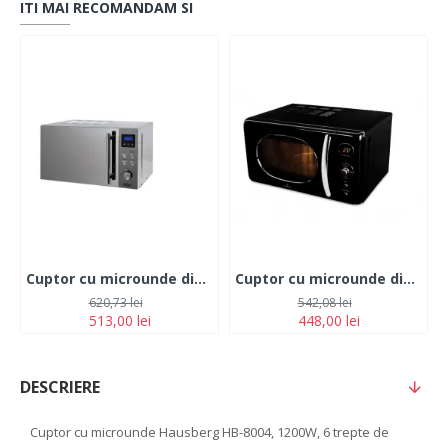
ITI MAI RECOMANDAM SI
Cuptor cu microunde digital Zilan ZLN1238, Putere 700W, Capacitate 20L, Functie de dezghetare, Panou din inox, Afisaj digital
Cuptor cu microunde digital, 20 L Berlinger Haus BH9698
620,73 lei
542,08 lei
513,00 lei
448,00 lei
DESCRIERE
Cuptor cu microunde Hausberg HB-8004, 1200W, 6 trepte de