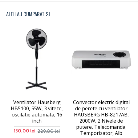
ALTII AU CUMPARAT SI
Ventilator Hausberg
Convector electric digital
C
HB5100, 55W, 3 viteze,
de perete cu ventilator
oscilatie automata, 16
HAUSBERG HB-8217AB,
inch
2000W, 2 Nivele de
putere, Telecomanda,
229,00 lei
130,00 lei
Temporizator, Alb