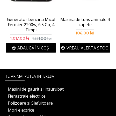
Generator benzina Micul
Masina de tuns animale 4
Fermier 2200w, 6.5 Cp, 4
capete
Timpi
106,00 lei
1.331,00 lei
1.017,00 lei
ADAUGĂ ÎN COŞ
VREAU ALERTA STOC
TE-AR MAI PUTEA INTERESA
Masini de gaurit si insurubat
Fierastraie electrice
Polizoare si Slefuitoare
Mori electrice