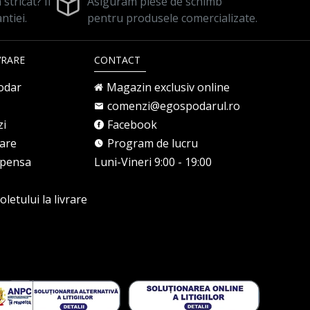
stricat? Il
Asiguram piese de schimb
ntiei.
pentru produsele comercializate.
VRARE
CONTACT
odar
Magazin exclusiv online
comenzi@egospodarul.ro
zi
Facebook
rare
Program de lucru
mpensa
Luni-Vineri 9:00 - 19:00
letului la livrare