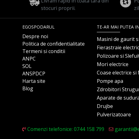
Livram rapid in toata tara din
Pu
stocuri proprii.
zi
EGOSPODARUL
TE-AR MAI PUTEA I
Despre noi
Masini de gaurit s
Politica de confidentialitate
Fierastraie electri
Termeni si conditii
Polizoare si Slefu
ANPC
Mori electrice
SOL
Coase electrice s
ANSPDCP
Harta site
Pompe apa
Blog
Zdrobitori Strugu
Aparate de sudur
Drujbe
Pulverizatoare
Comenzi telefonice: 0744 158 799
garantii@