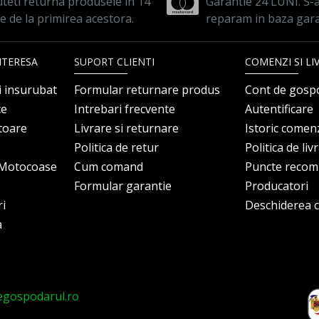
teti returna produsele in 14
Garantie 24 LUNI. S-a 
le de la primirea acestora.
reparam in baza gara
NTERESA
SUPORT CLIENTI
COMENZI SI LI
i insurubat
Formular returnare produs
Cont de gosp
ce
Intrebari frecvente
Autentificare
itoare
Livrare si returnare
Istoric comen
Politica de retur
Politica de liv
i Motocoase
Cum comand
Puncte reco
Formular garantie
Producatori
ri
Deschiderea co
a
egospodarul.ro