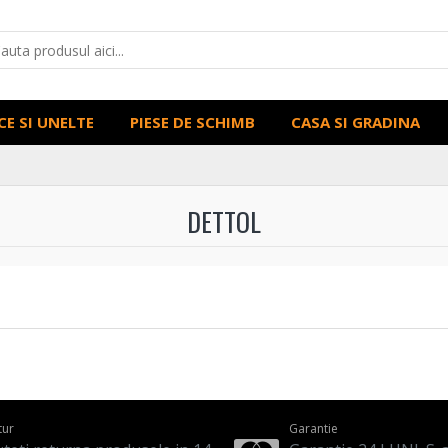
CE SI UNELTE
PIESE DE SCHIMB
CASA SI GRADINA
DETTOL
tur
Garantie