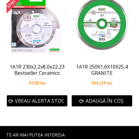
1A1R 230x2,2x8,0x22,23
1A1R 250X1,6X10X25,4
Bestseller Ceramics
GRANITE
97,81 lei
144,09 lei
VREAU ALERTA STOC
ADAUGĂ ÎN COŞ
TE-AR MAI PUTEA INTERESA