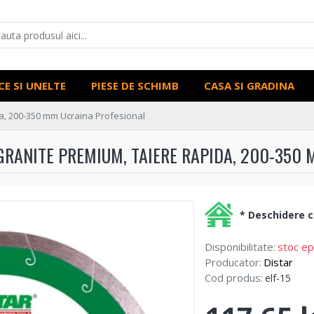
CE SI UNELTE
PIESE DE SCHIMB
CASA SI GRADINA
a, 200-350 mm Ucraina Profesional
GRANITE PREMIUM, TAIERE RAPIDA, 200-350
* Deschidere co
Disponibilitate:
stoc ep
Producator:
Distar
Cod produs:
elf-15