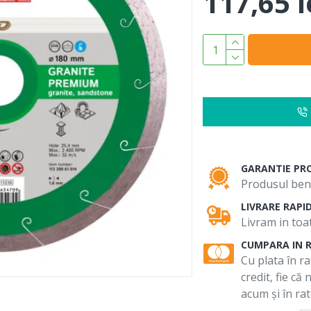
117,65 l
GARANTIE PR
Produsul bene
LIVRARE RAPI
Livram in toat
CUMPARA IN 
Cu plata în ra
credit, fie că
acum și în rat