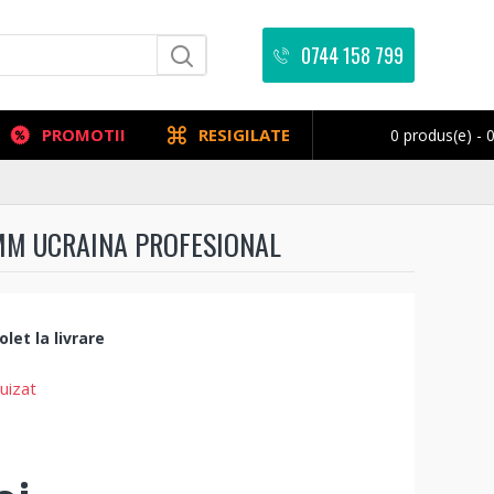
0744 158 799
PROMOTII
RESIGILATE
0 produs(e) - 0
 MM UCRAINA PROFESIONAL
let la livrare
uizat