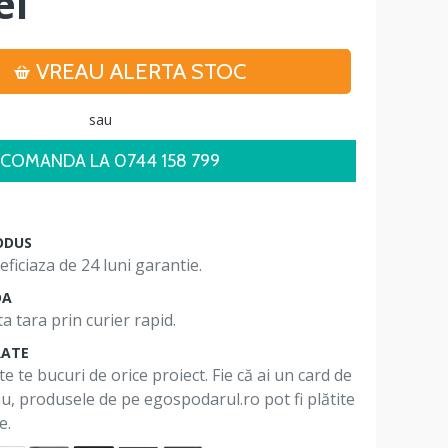
ei
VREAU ALERTA STOC
sau
COMANDA LA 0744 158 799
ODUS
ficiaza de 24 luni garantie.
DA
a tara prin curier rapid.
RATE
te te bucuri de orice proiect. Fie că ai un card de
 nu, produsele de pe egospodarul.ro pot fi plătite
e.