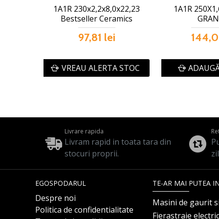
1A1R 230x2,2x8,0x22,23
1A1R 250X1,
Bestseller Ceramics
GRAN
97,81 lei
144,0
VREAU ALERTA STOC
ADAUGĂ
Livrare rapida
Re
Livram rapid in toata tara din
Pu
stocuri proprii.
zi
EGOSPODARUL
TE-AR MAI PUTEA I
Despre noi
Masini de gaurit s
Politica de confidentialitate
Fierastraie electri