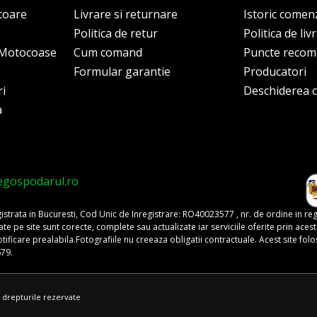
itoare
Livrare si returnare
Istoric comen
Politica de retur
Politica de liv
i Motocoase
Cum comand
Puncte reco
Formular garantie
Producatori
ri
Deschiderea co
a
egospodarul.ro
trata in Bucuresti, Cod Unic de Inregistrare: RO40023577 , nr. de ordine in re
pe site sunt corecte, complete sau actualizate iar serviciile oferite prin acest si
o notificare prealabila.Fotografiile nu creeaza obligatii contractuale. Acest site 
679.
 drepturile rezervate