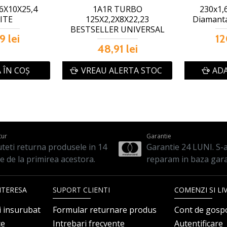
6X10X25,4
1A1R TURBO
230x1,
ITE
125X2,2X8X22,23
Diamanta
BESTSELLER UNIVERSAL
9 lei
12
48,91 lei
 ÎN COŞ
VREAU ALERTA STOC
ADA
tur
Garantie
teti returna produsele in 14
Garantie 24 LUNI. S-a 
le de la primirea acestora.
reparam in baza gara
NTERESA
SUPORT CLIENTI
COMENZI SI LI
i insurubat
Formular returnare produs
Cont de gosp
ce
Intrebari frecvente
Autentificare