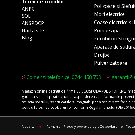
Termeni si conditii
Polizoare si Slefu
ANPC
Mori electrice
SOL
Coase electrice s
ANSPDCP
Harta site
Pompe apa
Blog
Zdrobitori Strugu
Aparate de sudur
Drujbe
Pulverizatoare
Comenzi telefonice: 0744 158 799
garantii@
Magazin online detinut de firma SC EGOSPODARUL SHOP SRL, inregis
garanta si nu isi poate asuma raspunderea ca informatiile prezentate 
situatia stocului, specificatiile si imaginile pot fi schimbate fara 
pentru folosirea cookie-urilor conform Regulamentului (UE) 2016/
Made with
♥
in Romania · Proudly powered by eGospodarul.ro · Toate