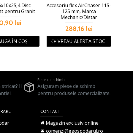
6x10x25,4 Disc
Accesoriu flex AirChaser 115-
t pentru Granit
125 mm, Marca
Mechanic/Distar
0,90 lei
288,16 lei
UGĂ ÎN COŞ
VREAU ALERTA STOC
Piese de schimb
stricat? Il
Asiguram piese de schimb
ntiei.
pentru produsele comercializate.
VRARE
CONTACT
odar
Magazin exclusiv online
comenzi@egospodarul.ro