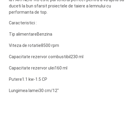
duceti la bun sfarsit proiectele de taiere a lemnului cu
performanta de top.
Caracteristici :
Tip alimentare
Benzina
Viteza de rotatie
8500 rpm
Capacitate rezervor combustibil
230 ml
Capacitate rezervor ulei
160 ml
Putere
1.1 kw-1.5 CP
Lungimea lamei
30 cm/12"