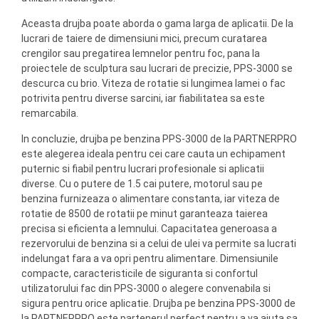
Aceasta drujba poate aborda o gama larga de aplicatii. De la
lucrari de taiere de dimensiuni mici, precum curatarea
crengilor sau pregatirea lemnelor pentru foc, pana la
proiectele de sculptura sau lucrari de precizie, PPS-3000 se
descurca cu brio. Viteza de rotatie si lungimea lamei o fac
potrivita pentru diverse sarcini, iar fiabilitatea sa este
remarcabila.
In concluzie, drujba pe benzina PPS-3000 de la PARTNERPRO
este alegerea ideala pentru cei care cauta un echipament
puternic si fiabil pentru lucrari profesionale si aplicatii
diverse. Cu o putere de 1.5 cai putere, motorul sau pe
benzina furnizeaza o alimentare constanta, iar viteza de
rotatie de 8500 de rotatii pe minut garanteaza taierea
precisa si eficienta a lemnului. Capacitatea generoasa a
rezervorului de benzina si a celui de ulei va permite sa lucrati
indelungat fara a va opri pentru alimentare. Dimensiunile
compacte, caracteristicile de siguranta si confortul
utilizatorului fac din PPS-3000 o alegere convenabila si
sigura pentru orice aplicatie. Drujba pe benzina PPS-3000 de
la PARTNERPRO este partenerul perfect pentru a va ajuta sa