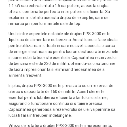
1.1 kW sau echivalentul a 1.5 cai putere, aceasta drujba
ofera o combinatie perfecta intre putere si eficienta. Sa
exploram in detaliu aceasta drujba de exceptie, care se
remarca prin performantele sale de top.
Unul dintre aspectele notabile ale drujbei PPS-3000 este
tipul sau de alimentare cu benzina. Acest lucru o face ideala
pentru utilizarea in situatii in care nu aveti acces la o sursa
de energie electrica sau pentru lucrari desfasurate in zonele
in care mobilitatea este esentiala. Capacitatea rezervorului
de benzina este de 230 de mililitri, oferindu-va o autonomie
de lucru impresionanta si eliminand necesitatea de a
alimenta frecvent.
In plus, drujba PPS-3000 este prevazuta cu un rezervor de
ulei cu o capacitate de 160 de mililitri. Acest ulei este
esential pentru lubrifierea eficienta a lantului si a lamei,
asigurand o functionare continua si o taiere precisa.
Capacitatea generoasa a rezervorului de ulei va permite sa
lucrati fara intreruperi indelungate.
Viteza de rotatie a drujbei PPS-3000 este impresionanta,