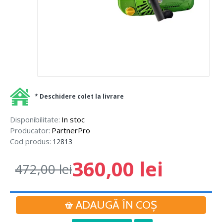
* Deschidere colet la livrare
Disponibilitate:
In stoc
Producator:
PartnerPro
Cod produs:
12813
360,00 lei
472,00 lei
ADAUGĂ ÎN COŞ