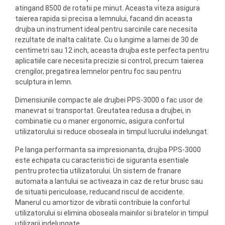
atingand 8500 de rotatii pe minut. Aceasta viteza asigura
taierea rapida si precisa a lemnului, facand din aceasta
drujba un instrument ideal pentru sarcinile care necesita
rezultate de inalta calitate. Cu o lungime a lamei de 30 de
centimetri sau 12 inch, aceasta drujba este perfecta pentru
aplicatiile care necesita precizie si control, precum taierea
crengilor, pregatirea lemnelor pentru foc sau pentru
sculptura in lemn.
Dimensiunile compacte ale drujbei PPS-3000 o fac usor de
manevrat si transportat. Greutatea redusa a drujbei, in
combinatie cu o maner ergonomic, asigura confortul
utilizatorului si reduce oboseala in timpul lucrului indelungat.
Pe langa performanta sa impresionanta, drujba PPS-3000
este echipata cu caracteristici de siguranta esentiale
pentru protectia utilizatorului. Un sistem de franare
automata a lantului se activeaza in caz de retur brusc sau
de situatii periculoase, reducand riscul de accidente.
Manerul cu amortizor de vibratii contribuie la confortul
utilizatorului si elimina oboseala mainilor si bratelor in timpul
utilizarii indelungate.