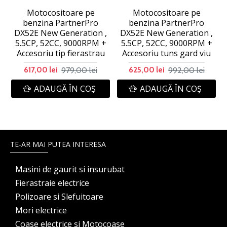
Motocositoare pe
Motocositoare pe
benzina PartnerPro
benzina PartnerPro
DX52E New Generation ,
DX52E New Generation ,
5.5CP, 52CC, 9000RPM +
5.5CP, 52CC, 9000RPM +
Accesoriu tip fierastrau
Accesoriu tuns gard viu
979,00 lei
992,00 lei
617,00 lei
625,00 lei
ADAUGĂ ÎN COŞ
ADAUGĂ ÎN COŞ
TE-AR MAI PUTEA INTERESA
Masini de gaurit si insurubat
Fierastraie electrice
Polizoare si Slefuitoare
Mori electrice
Coase electrice si Motocoase