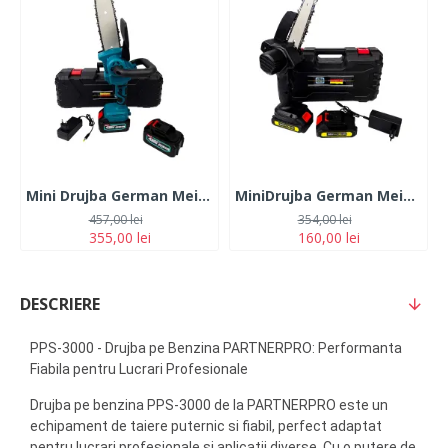
Mini Drujba German Meister 128V, 10Ah, cu 2 Acumulatori, Lama 20CM, Albastra
MiniDrujba German Meister, 36V, 5Ah, 2 Acumulatori, Lama 15CM, Neagra
457,00 lei
354,00 lei
355,00 lei
160,00 lei
DESCRIERE
PPS-3000 - Drujba pe Benzina PARTNERPRO: Performanta
Fiabila pentru Lucrari Profesionale
Drujba pe benzina PPS-3000 de la PARTNERPRO este un
echipament de taiere puternic si fiabil, perfect adaptat
pentru lucrari profesionale si aplicatii diverse. Cu o putere de