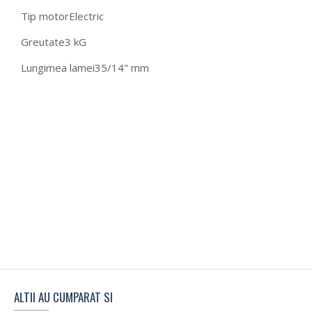
Tip motor
Electric
Greutate
3 kG
Lungimea lamei
35/14" mm
ALTII AU CUMPARAT SI