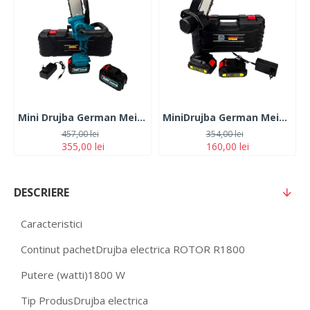
Mini Drujba German Meister 128V, 10Ah, cu 2 Acumulatori, Lama 20CM, Albastra
MiniDrujba German Meister, 36V, 5Ah, 2 Acumulatori, Lama 15CM, Neagra
457,00 lei
354,00 lei
355,00 lei
160,00 lei
DESCRIERE
Caracteristici
Continut pachet
Drujba electrica ROTOR R1800
Putere (watti)
1800 W
Tip Produs
Drujba electrica