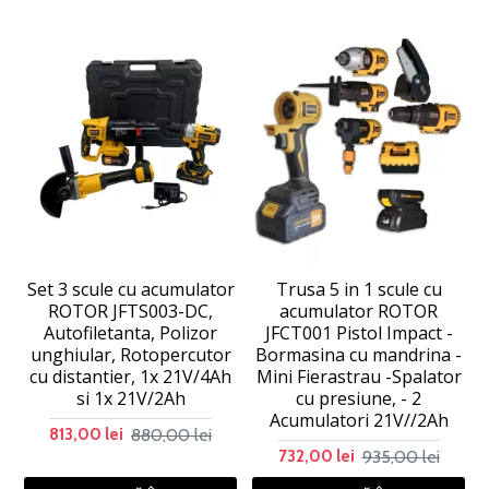
Set 3 scule cu acumulator
Trusa 5 in 1 scule cu
ROTOR JFTS003-DC,
acumulator ROTOR
Autofiletanta, Polizor
JFCT001 Pistol Impact -
unghiular, Rotopercutor
Bormasina cu mandrina -
cu distantier, 1x 21V/4Ah
Mini Fierastrau -Spalator
si 1x 21V/2Ah
cu presiune, - 2
Acumulatori 21V//2Ah
880,00 lei
813,00 lei
935,00 lei
732,00 lei