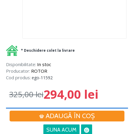
* Deschidere colet la livrare
Disponibilitate:
In stoc
Producator:
ROTOR
Cod produs:
ego-11592
294,00 lei
325,00 lei
ADAUGĂ ÎN COŞ
SUNA ACUM