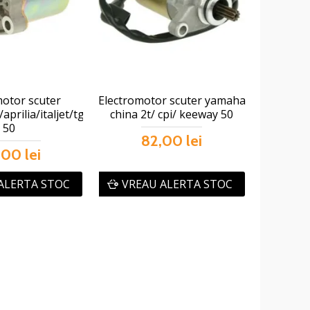
motor scuter
Electromotor scuter yamaha
aprilia/italjet/tgb
china 2t/ cpi/ keeway 50
50
82,00 lei
00 lei
ALERTA STOC
VREAU ALERTA STOC