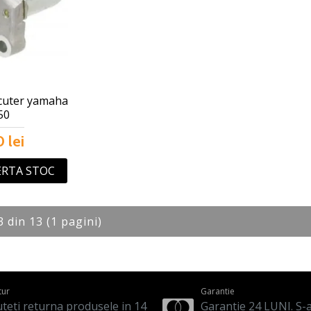
cuter yamaha
50
 lei
ERTA STOC
3 din 13 (1 pagini)
tur
Garantie
teti returna produsele in 14
Garantie 24 LUNI. S-a 