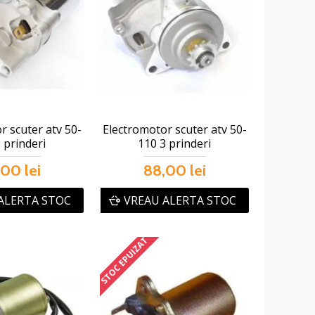
r scuter atv 50-
Electromotor scuter atv 50-
 prinderi
110 3 prinderi
00 lei
88,00 lei
ALERTA STOC
VREAU ALERTA STOC
STOC EPUIZAT