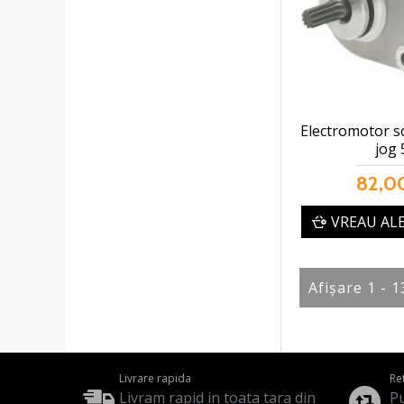
Electromotor s
jog 
82,00
VREAU AL
Afişare 1 - 1
Livrare rapida
Re
Livram rapid in toata tara din
Pu