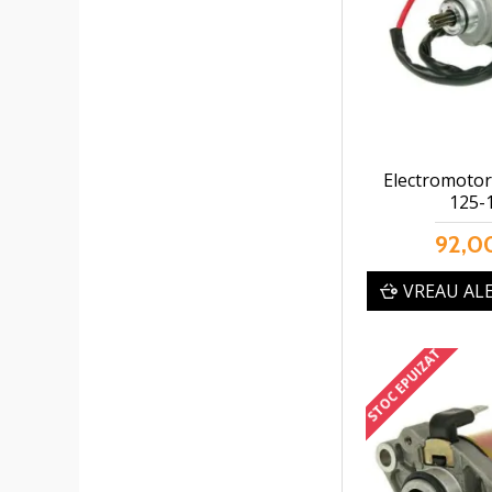
Electromotor
125-
92,00
VREAU AL
STOC EPUIZAT