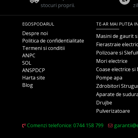
stocuri proprii.
zi
EGOSPODARUL
TE-AR MAI PUTEA I
Despre noi
Masini de gaurit s
Politica de confidentialitate
Fierastraie electri
Termeni si conditii
Polizoare si Slefu
ANPC
Mori electrice
SOL
Coase electrice s
ANSPDCP
Harta site
Pompe apa
Blog
Zdrobitori Strugu
Aparate de sudur
Drujbe
Pulverizatoare
Comenzi telefonice: 0744 158 799
garantii@