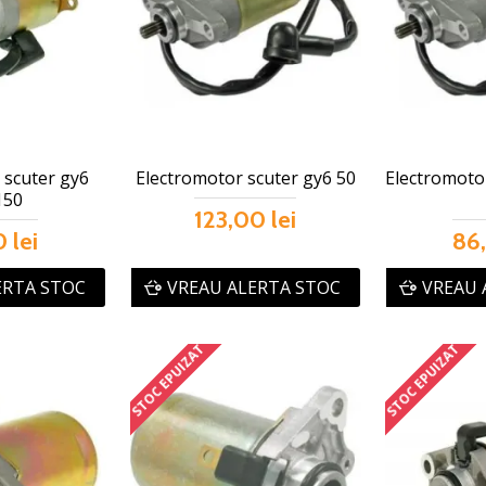
 scuter gy6
Electromotor scuter gy6 50
Electromotor
150
123,00 lei
 lei
86,
ERTA STOC
VREAU ALERTA STOC
VREAU 
STOC EPUIZAT
STOC EPUIZAT