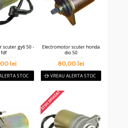
 scuter gy6 50 -
Electromotor scuter honda
fdf
dio 50
00 lei
80,00 lei
ALERTA STOC
VREAU ALERTA STOC
STOC EPUIZAT