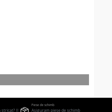
Piese de schimb
stricat? Il
Asiguram piese de schimb