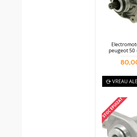
Electromot
peugeot 50 -
80,00
VREAU AL
STOC EPUIZAT