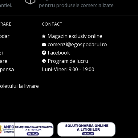
ntiei.
pentru produsele comercializate.
VRARE
CONTACT
odar
Magazin exclusiv online
comenzi@egospodarul.ro
zi
Facebook
rare
Program de lucru
mpensa
Luni-Vineri 9:00 - 19:00
letului la livrare