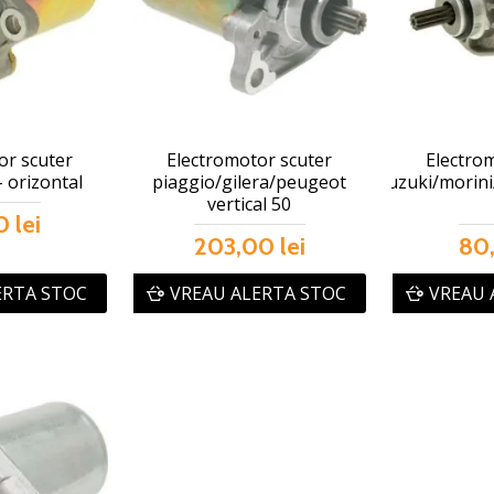
or scuter
Electromotor scuter
Electro
 orizontal
piaggio/gilera/peugeot
suzuki/morini/
vertical 50
 lei
203,00 lei
80,
ERTA STOC
VREAU ALERTA STOC
VREAU 