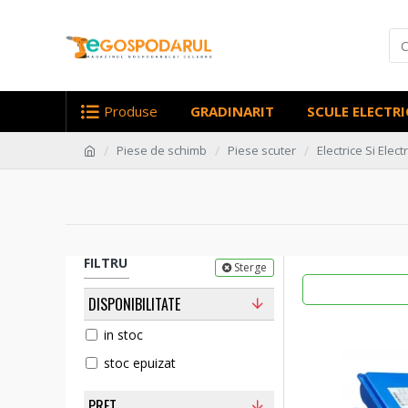
Produse
GRADINARIT
SCULE ELECTRI
Piese de schimb
Piese scuter
Electrice Si Elect
FILTRU
Sterge
DISPONIBILITATE
in stoc
stoc epuizat
PRET