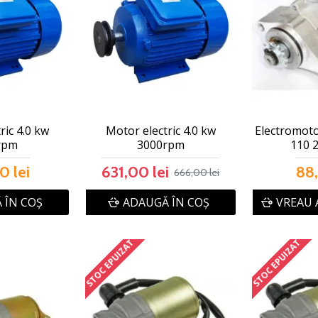
ric 4.0 kw
Motor electric 4.0 kw
Electromoto
rpm
3000rpm
110 2
0 lei
631,00 lei
88,
666,00 lei
 ÎN COŞ
ADAUGĂ ÎN COŞ
VREAU 
STOC EPUIZAT
STOC EPUIZAT