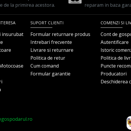
le de la primirea acestora.
reparam in baza gara
NTERESA
SUPORT CLIENTI
COMENZI SI LI
i insurubat
Formular returnare produs
Cont de gosp
ce
Intrebari frecvente
Autentificare
itoare
Livrare si returnare
Istoric comen
Politica de retur
Politica de liv
i Motocoase
Cum comand
Puncte reco
Formular garantie
Producatori
ri
Deschiderea co
a
egospodarul.ro