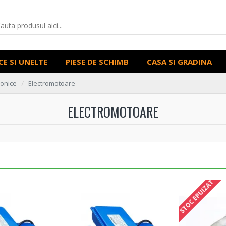
CE SI UNELTE
PIESE DE SCHIMB
CASA SI GRADINA
ronice
Electromotoare
ELECTROMOTOARE
STOC EPUIZAT