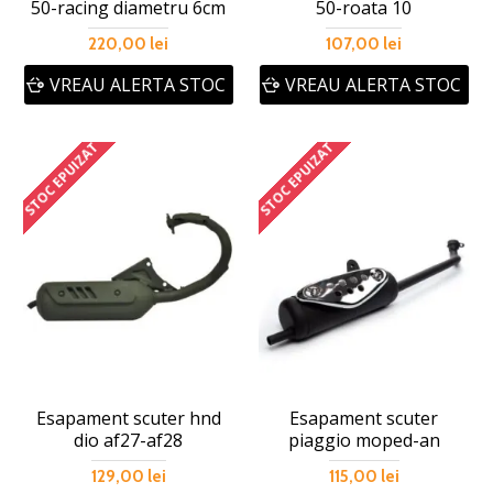
50-racing diametru 6cm
50-roata 10
220,00 lei
107,00 lei
VREAU ALERTA STOC
VREAU ALERTA STOC
STOC EPUIZAT
STOC EPUIZAT
Esapament scuter hnd
Esapament scuter
dio af27-af28
piaggio moped-an
129,00 lei
115,00 lei