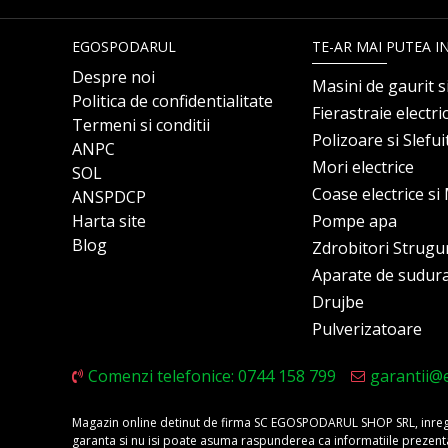
EGOSPODARUL
TE-AR MAI PUTEA I
Despre noi
Masini de gaurit s
Politica de confidentialitate
Fierastraie electri
Termeni si conditii
Polizoare si Slefu
ANPC
Mori electrice
SOL
Coase electrice s
ANSPDCP
Harta site
Pompe apa
Blog
Zdrobitori Strugu
Aparate de sudur
Drujbe
Pulverizatoare
Comenzi telefonice: 0744 158 799
garantii@
Magazin online detinut de firma SC EGOSPODARUL SHOP SRL, inregis
garanta si nu isi poate asuma raspunderea ca informatiile prezentate 