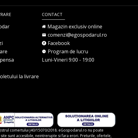
VRARE
CONTACT
odar
Magazin exclusiv online
comenzi@egospodarul.ro
zi
Facebook
rare
Program de lucru
mpensa
Luni-Vineri 9:00 - 19:00
letului la livrare
gistrul comertului J40/15070/2018. eGospodarul.ro nu poate
te sunt accesibile, neintrerupte si fara erori. Preturile, ofertele,