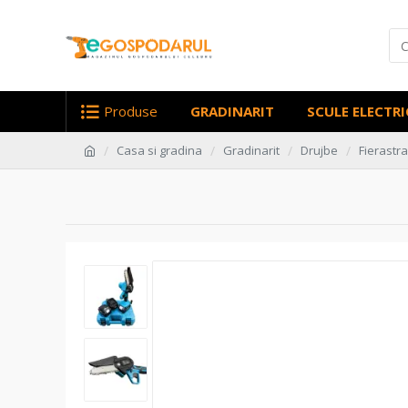
Produse
GRADINARIT
SCULE ELECTRI
Casa si gradina
Gradinarit
Drujbe
Fierastra