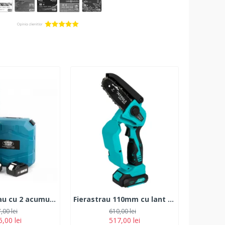
Minifierastrau cu 2 acumulatori Vermark Starke 24 V, 6 Ah. 20cm Lama.
Fierastrau 110mm cu lant si acumulator 18V 2Ah
,00 lei
610,00 lei
,00 lei
517,00 lei