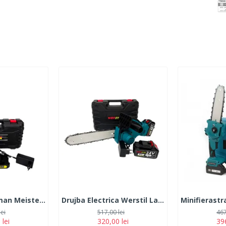
MiniDrujba German Meister, 36V, 5Ah, 2 Acumulatori, Lama 15CM, Neagra
Drujba Electrica Werstil Lama 30CM, cu 2 Acumulatori 24V, 5Ah, Albastra
lei
517,00 lei
467
 lei
320,00 lei
396