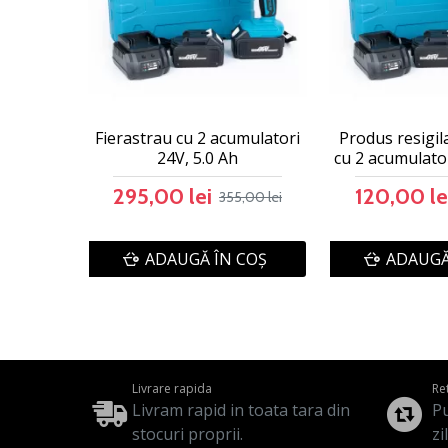
Fierastrau cu 2 acumulatori
Produs resigil
24V, 5.0 Ah
cu 2 acumulator
295,00 lei
120,00 le
355,00 lei
ADAUGĂ ÎN COŞ
ADAUGĂ
Livrare rapida
Re
Livram rapid in toata tara din
Pu
stocuri proprii.
zi