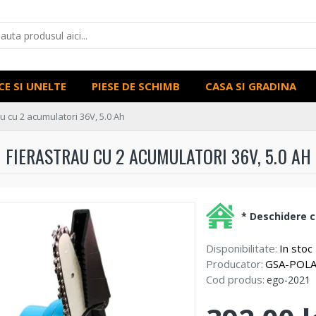
CE SI UNELTE
PIESE DE SCHIMB
CASA SI GRADINA
u cu 2 acumulatori 36V, 5.0 Ah
FIERASTRAU CU 2 ACUMULATORI 36V, 5.0 AH
* Deschidere co
Disponibilitate:
In stoc
Producator:
GSA-POL
Cod produs:
ego-2021