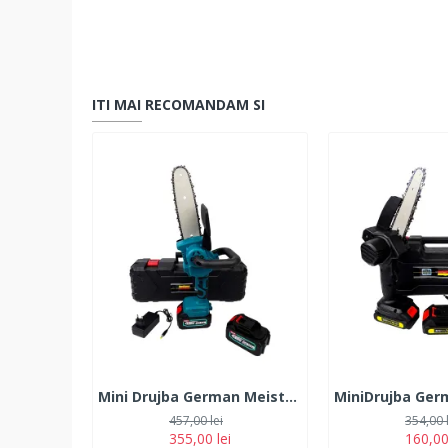
ITI MAI RECOMANDAM SI
Mini Drujba German Meister 128V, 10Ah, cu 2 Acumulatori, Lama 20CM, Albastra
457,00 lei
354,00 
355,00 lei
160,00