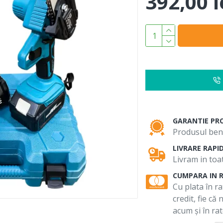
392,00 l
GARANTIE PR
Produsul bene
LIVRARE RAPI
Livram in toat
CUMPARA IN 
Cu plata în ra
credit, fie că
acum și în rat