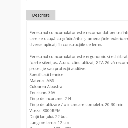
Descriere
Ferestraul cu acumulator este recomandat pentru întrețin
care se ocupă cu grădinăritul și amenajările exterioar
diverse aplicații în construcțiile de lemn.
Ferestraul cu acumulator este ergonomic și echilibrat, 
foarte silențios. Atunci când utilizați GTA 26 vă rec
protecție sau protecții auditive.
Specificatii tehnice
Material: ABS
Culoarea Albastra
Tensiune: 36V
Timp de incarcare: 2 H
Timp de utilizare / o incarcare completa: 20-30 min
Viteza: 3000RPM
Dinții lanțului: 22 buc
Lungime lama: 12 cm