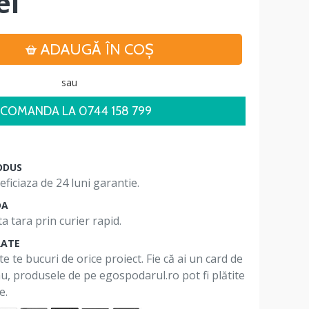
ei
ADAUGĂ ÎN COŞ
sau
COMANDA LA 0744 158 799
ODUS
ficiaza de 24 luni garantie.
DA
a tara prin curier rapid.
RATE
te te bucuri de orice proiect. Fie că ai un card de
 nu, produsele de pe egospodarul.ro pot fi plătite
e.