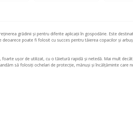
erea grădinii și pentru diferite aplicații în gospodărie. Este destinat p
e deoarece poate fi folosit cu succes pentru tăierea copacilor și arbuș
foarte ușor de utilizat, cu o tăietură rapidă și netedă. Mai mult decât
omandăm să folosiți ochelari de protecție, mănuși și încălțăminte care