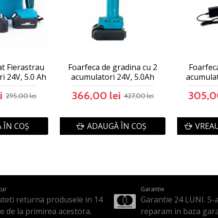
at Fierastrau
Foarfeca de gradina cu 2
Foarfec
i 24V, 5.0 Ah
acumulatori 24V, 5.0Ah
acumulat
i
366,00 lei
305,00
295,00 lei
427,00 lei
 ÎN COŞ
ADAUGĂ ÎN COŞ
VREAU
tur
Garantie
teti returna produsele in 14
Garantie 24 LUNI. S-a 
le de la primirea acestora.
reparam in baza gara