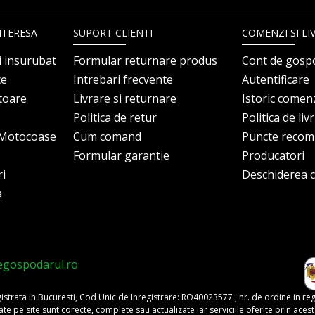
NTERESA
SUPORT CLIENTI
COMENZI SI LI
i insurubat
Formular returnare produs
Cont de gosp
ce
Intrebari frecvente
Autentificare
itoare
Livrare si returnare
Istoric comen
Politica de retur
Politica de liv
i Motocoase
Cum comand
Puncte reco
Formular garantie
Producatori
ri
Deschiderea co
a
egospodarul.ro
trata in Bucuresti, Cod Unic de Inregistrare: RO40023577 , nr. de ordine in re
pe site sunt corecte, complete sau actualizate iar serviciile oferite prin acest si