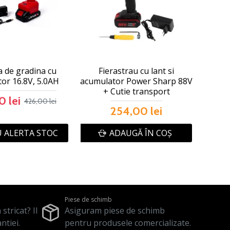
a de gradina cu
Fierastrau cu lant si
or 16.8V, 5.0AH
acumulator Power Sharp 88V
+ Cutie transport
 lei
426,00 lei
254,00 lei
 ALERTA STOC
ADAUGĂ ÎN COŞ
Piese de schimb
stricat? Il
Asiguram piese de schimb
ntiei.
pentru produsele comercializate.