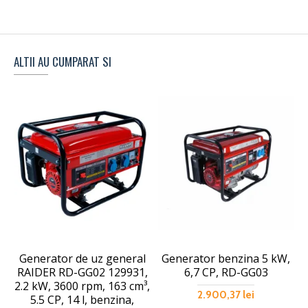
ALTII AU CUMPARAT SI
Generator de uz general
Generator benzina 5 kW,
RAIDER RD-GG02 129931,
6,7 CP, RD-GG03
a
2.2 kW, 3600 rpm, 163 cm³,
2.900,37 lei
5.5 CP, 14 l, benzina,