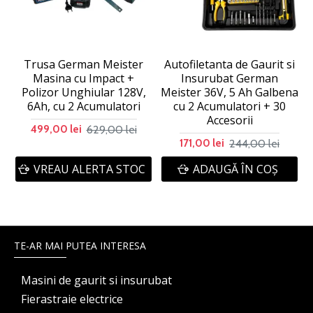
Trusa German Meister
Autofiletanta de Gaurit si
Masina cu Impact +
Insurubat German
Polizor Unghiular 128V,
Meister 36V, 5 Ah Galbena
6Ah, cu 2 Acumulatori
cu 2 Acumulatori + 30
Accesorii
629,00 lei
499,00 lei
244,00 lei
171,00 lei
VREAU ALERTA STOC
ADAUGĂ ÎN COŞ
TE-AR MAI PUTEA INTERESA
Masini de gaurit si insurubat
Fierastraie electrice