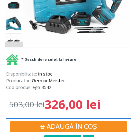
* Deschidere colet la livrare
Disponibilitate:
In stoc
Producator:
GermanMeister
Cod produs:
ego-3542
326,00 lei
503,00 lei
ADAUGĂ ÎN COŞ