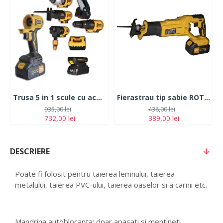
Trusa 5 in 1 scule cu acumulator ROTOR JFCT001 Pistol Impact -Bormasina cu mandrina -Mini Fierastrau -Spalator cu presiune, - 2 Acumulatori 21V//2Ah
Fierastrau tip sabie ROTOR RBS750, cu acumulator 21V
935,00 lei
436,00 lei
732,00 lei
389,00 lei
DESCRIERE
Poate fi folosit pentru taierea lemnului, taierea
metalului, taierea PVC-ului, taierea oaselor si a carnii etc.
Mandrina autoblocanta: doar apasati si mentineti