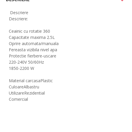
Descriere
Descriere:
Ceainic cu rotatie 360
Capacitate maxima 2.5L
Oprire automata/manuala
Fereasta vizibila nivel apa
Protectie fierbere-uscare
220-240V 50/60Hz
1850-2200 W
Material carcasa
Plastic
Culoare
Albastru
Utilizare
Rezidential
Comercial