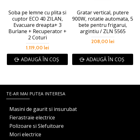
Soba pe lemne cu plita si
Gratar vertical, putere
cuptor ECO 40 ZILAN,
900W, rotatie automata, 5
Evacuare dreapta+ 3
bete pentru frigarui,
Burlane + Recuperator +
argintiu / ZLN 5565
2 Coturi
208,00 lei
1.119,00 lei
ADAUGĂ ÎN COŞ
ADAUGĂ ÎN COŞ
TE-AR MAI PUTEA INTERESA
Masini de gaurit si insurubat
Fierastraie electrice
Polizoare si Slefuitoare
Mori electrice