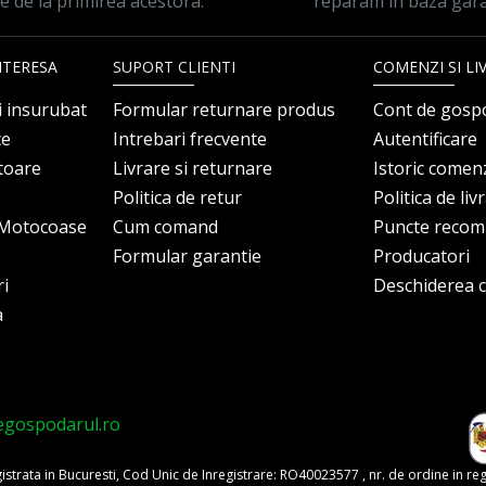
le de la primirea acestora.
reparam in baza gara
NTERESA
SUPORT CLIENTI
COMENZI SI LI
i insurubat
Formular returnare produs
Cont de gosp
ce
Intrebari frecvente
Autentificare
itoare
Livrare si returnare
Istoric comen
Politica de retur
Politica de liv
i Motocoase
Cum comand
Puncte reco
Formular garantie
Producatori
ri
Deschiderea co
a
egospodarul.ro
trata in Bucuresti, Cod Unic de Inregistrare: RO40023577 , nr. de ordine in re