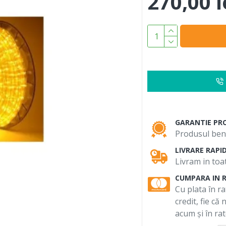
270,00 l
GARANTIE PR
Produsul bene
LIVRARE RAPI
Livram in toat
CUMPARA IN 
Cu plata în ra
credit, fie că
acum și în rat