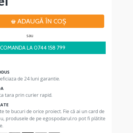
ei
ADAUGĂ ÎN COŞ
sau
COMANDA LA 0744 158 799
ODUS
ficiaza de 24 luni garantie.
DA
a tara prin curier rapid.
RATE
te te bucuri de orice proiect. Fie că ai un card de
 nu, produsele de pe egospodarul.ro pot fi plătite
e.