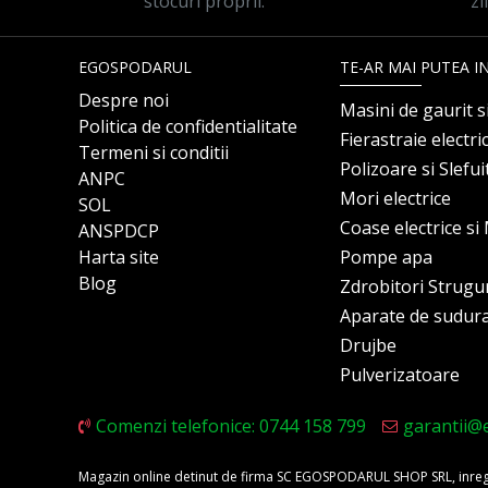
stocuri proprii.
zi
EGOSPODARUL
TE-AR MAI PUTEA I
Despre noi
Masini de gaurit s
Politica de confidentialitate
Fierastraie electri
Termeni si conditii
Polizoare si Slefu
ANPC
Mori electrice
SOL
Coase electrice s
ANSPDCP
Harta site
Pompe apa
Blog
Zdrobitori Strugu
Aparate de sudur
Drujbe
Pulverizatoare
Comenzi telefonice: 0744 158 799
garantii@
Magazin online detinut de firma SC EGOSPODARUL SHOP SRL, inregis