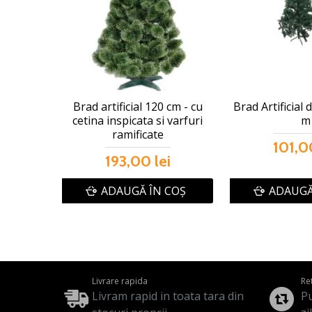
Brad artificial 120 cm - cu
Brad Artificial 
cetina inspicata si varfuri
m
ramificate
101,00
193,00 lei
ADAUGĂ ÎN COŞ
ADAUGĂ
Livrare rapida
Re
Livram rapid in toata tara din
Pu