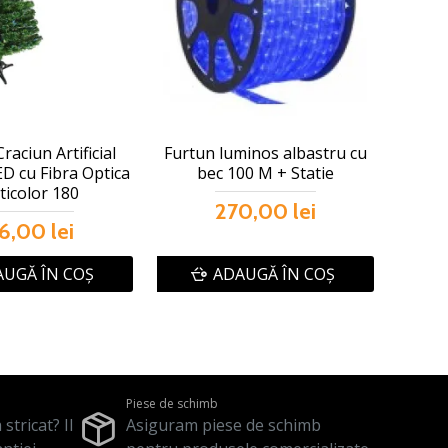
raciun Artificial
Furtun luminos albastru cu
ED cu Fibra Optica
bec 100 M + Statie
ticolor 180
270,00 lei
6,00 lei
UGĂ ÎN COŞ
ADAUGĂ ÎN COŞ
Piese de schimb
stricat? Il
Asiguram piese de schimb