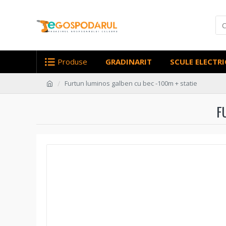
Produse
GRADINARIT
SCULE ELECTRI
Furtun luminos galben cu bec -100m + statie
F