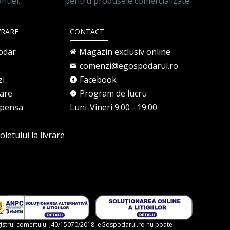
ntiei.
pentru produsele comercializate.
VRARE
CONTACT
odar
Magazin exclusiv online
comenzi@egospodarul.ro
zi
Facebook
rare
Program de lucru
mpensa
Luni-Vineri 9:00 - 19:00
letului la livrare
gistrul comertului J40/15070/2018. eGospodarul.ro nu poate