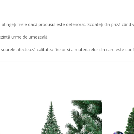
ingeţi firele dacă produsul este deteriorat. Scoateţi din priză când veri
ezintă urme de umezeală.
 soarele afectează calitatea firelor si a materialelor din care este con