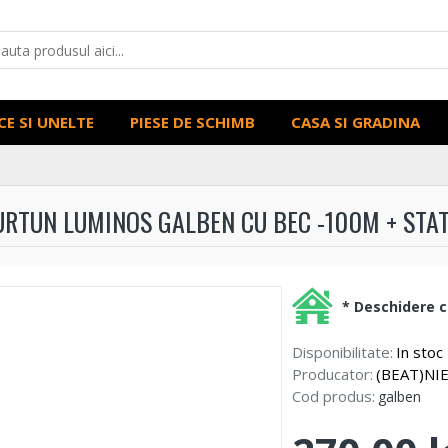
CE SI UNELTE
PIESE DE SCHIMB
CASA SI GRADINA
URTUN LUMINOS GALBEN CU BEC -100M + STAT
* Deschidere co
Disponibilitate:
In stoc
Producator:
(BEAT)NI
Cod produs:
galben