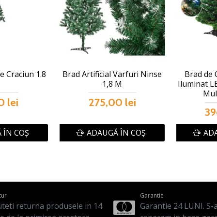
de Craciun 1.8
Brad Artificial Varfuri Ninse
Brad de C
1,8 M
Iluminat L
Mul
 lei
275,00 lei
39
 ÎN COŞ
ADAUGĂ ÎN COŞ
ADA
tur
Garantie
teti returna produsele in 14
Garantie 24 LUNI. S-a 