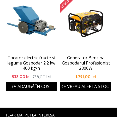
Tocator electric fructe si
Generator Benzina
legume Gospodar 2.2 kw
Gospodarul Profesionist
s
400 kg/h
2800W
738,00 lei
538,00 lei
1.291,00 lei
ADAUGĂ ÎN COŞ
VREAU ALERTA STOC
TE-AR MAI PUTEA INTERESA