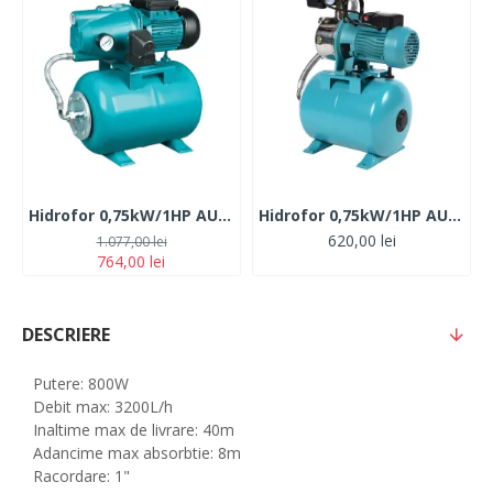
Hidrofor 0,75kW/1HP AUJET-100B 50L
Hidrofor 0,75kW/1HP AUJET 100B
620,00 lei
1.077,00 lei
764,00 lei
DESCRIERE
Putere: 800W
Debit max: 3200L/h
Inaltime max de livrare: 40m
Adancime max absorbtie: 8m
Racordare: 1"