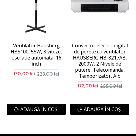
Ventilator Hausberg
Convector electric digital
C
HB5100, 55W, 3 viteze,
de perete cu ventilator
oscilatie automata, 16
HAUSBERG HB-8217AB,
inch
2000W, 2 Nivele de
putere, Telecomanda,
229,00 lei
130,00 lei
Temporizator, Alb
255,00 lei
172,00 lei
ADAUGĂ ÎN COŞ
ADAUGĂ ÎN COŞ