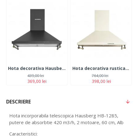
Hota decorativa Hausberg HB-1505RST, Putere absorbtie 450 m3/h, 1 motor, 60 cm otel inoxidabil, Negru Rustic
Hota decorativa rustica Hausberg HB-1500, Putere absorbtie 450 m3/h, 1 motor, 60 cm otel inoxidabil
439,00 lei
764,00 lei
369,00 lei
398,00 lei
DESCRIERE
Hota incorporabila telescopica Hausberg HB-1285,
putere de absorbtie 420 m3/h, 2 motoare, 60 cm, Alb
Caracteristici: