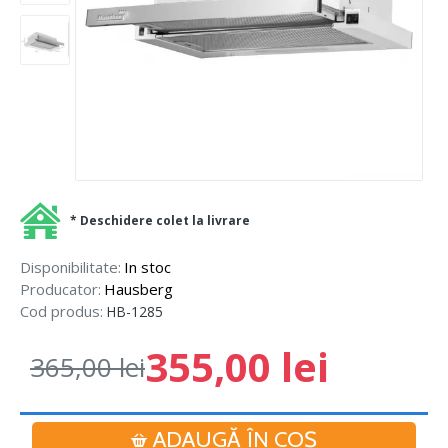
* Deschidere colet la livrare
Disponibilitate:
In stoc
Producator:
Hausberg
Cod produs:
HB-1285
355,00 lei
365,00 lei
ADAUGĂ ÎN COŞ