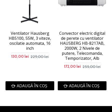
Ventilator Hausberg
Convector electric digital
C
HB5100, 55W, 3 viteze,
de perete cu ventilator
oscilatie automata, 16
HAUSBERG HB-8217AB,
inch
2000W, 2 Nivele de
putere, Telecomanda,
229,00 lei
130,00 lei
Temporizator, Alb
255,00 lei
172,00 lei
ADAUGĂ ÎN COŞ
ADAUGĂ ÎN COŞ