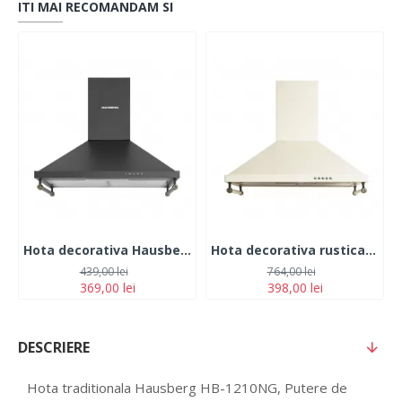
ITI MAI RECOMANDAM SI
Hota decorativa Hausberg HB-1505RST, Putere absorbtie 450 m3/h, 1 motor, 60 cm otel inoxidabil, Negru Rustic
Hota decorativa rustica Hausberg HB-1500, Putere absorbtie 450 m3/h, 1 motor, 60 cm otel inoxidabil
439,00 lei
764,00 lei
369,00 lei
398,00 lei
DESCRIERE
Hota traditionala Hausberg HB-1210NG, Putere de