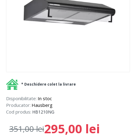
* Deschidere colet la livrare
Disponibilitate:
In stoc
Producator:
Hausberg
Cod produs:
HB1210NG
295,00 lei
351,00 lei