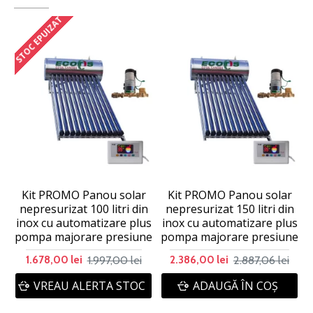
STOC EPUIZAT
Kit PROMO Panou solar
Kit PROMO Panou solar
nepresurizat 100 litri din
nepresurizat 150 litri din
inox cu automatizare plus
inox cu automatizare plus
pompa majorare presiune
pompa majorare presiune
p
1.997,00 lei
2.887,06 lei
1.678,00 lei
2.386,00 lei
VREAU ALERTA STOC
ADAUGĂ ÎN COŞ