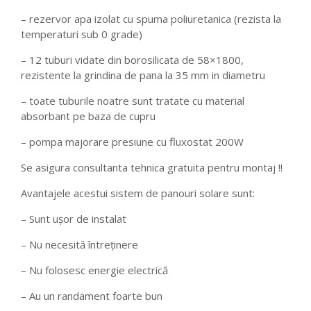
– rezervor apa izolat cu spuma poliuretanica (rezista la
temperaturi sub 0 grade)
– 12 tuburi vidate din borosilicata de 58×1800,
rezistente la grindina de pana la 35 mm in diametru
– toate tuburile noatre sunt tratate cu material
absorbant pe baza de cupru
– pompa majorare presiune cu fluxostat 200W
Se asigura consultanta tehnica gratuita pentru montaj !!
Avantajele acestui sistem de panouri solare sunt:
– Sunt uşor de instalat
– Nu necesită întreţinere
– Nu folosesc energie electrică
– Au un randament foarte bun