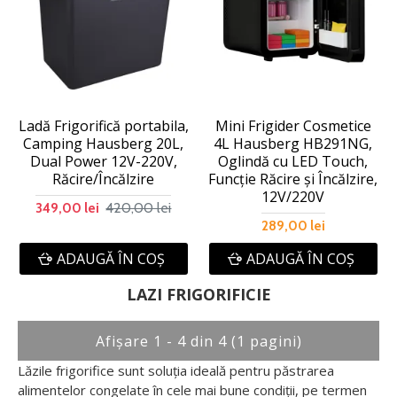
Ladă Frigorifică portabila,
Mini Frigider Cosmetice
Camping Hausberg 20L,
4L Hausberg HB291NG,
Dual Power 12V-220V,
Oglindă cu LED Touch,
Răcire/Încălzire
Funcție Răcire și Încălzire,
12V/220V
420,00 lei
349,00 lei
289,00 lei
ADAUGĂ ÎN COŞ
ADAUGĂ ÎN COŞ
LAZI FRIGORIFICIE
Afişare 1 - 4 din 4 (1 pagini)
Lăzile frigorifice sunt soluția ideală pentru păstrarea
alimentelor congelate în cele mai bune condiții, pe termen