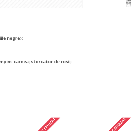
le negre);
impins carnea; storcator de rosii;
STOC EPUIZAT
STOC EPUIZAT