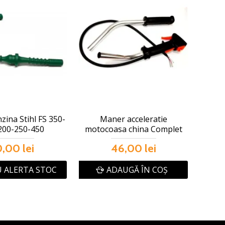
zina Stihl FS 350-
Maner acceleratie
200-250-450
motocoasa china Complet
0,00 lei
46,00 lei
 ALERTA STOC
ADAUGĂ ÎN COŞ