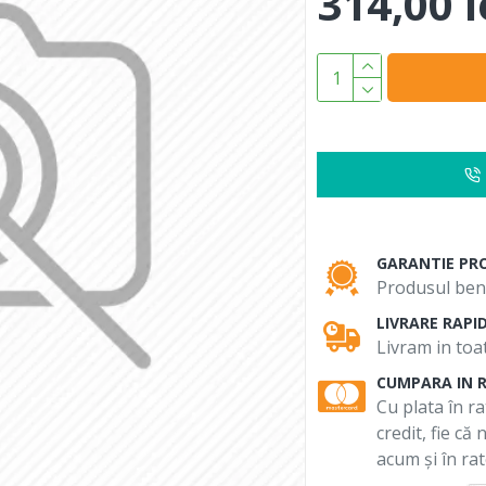
314,00 l
GARANTIE PR
Produsul bene
LIVRARE RAPI
Livram in toat
CUMPARA IN 
Cu plata în ra
credit, fie că
acum și în rat