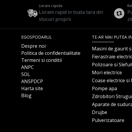
Livrare rapida
Re
Livram rapid in toata tara din
Pu
stocuri proprii.
zi
EGOSPODARUL
TE-AR MAI PUTEA I
Despre noi
Masini de gaurit s
Politica de confidentialitate
Fierastraie electri
Termeni si conditii
Polizoare si Slefu
ANPC
Mori electrice
SOL
Coase electrice s
ANSPDCP
Harta site
Pompe apa
Blog
Zdrobitori Strugu
Aparate de sudur
Drujbe
Pulverizatoare