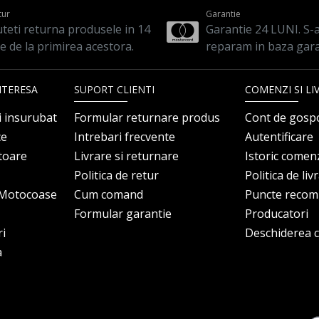
tur
Garantie
teti returna produsele in 14
Garantie 24 LUNI. S-a 
le de la primirea acestora.
reparam in baza gara
NTERESA
SUPORT CLIENTI
COMENZI SI LI
i insurubat
Formular returnare produs
Cont de gosp
ce
Intrebari frecvente
Autentificare
itoare
Livrare si returnare
Istoric comen
Politica de retur
Politica de liv
i Motocoase
Cum comand
Puncte reco
Formular garantie
Producatori
ri
Deschiderea co
a