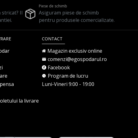
Piese de schimb
stricat? Il
Asiguram piese de schimb
ntiei.
pentru produsele comercializate.
VRARE
CONTACT
odar
Magazin exclusiv online
comenzi@egospodarul.ro
zi
Facebook
rare
Program de lucru
mpensa
Luni-Vineri 9:00 - 19:00
letului la livrare