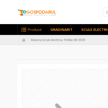
Produse
GRADINARIT
SCULE ELECTRI
Masina tocat electrica 1500w HB 3509