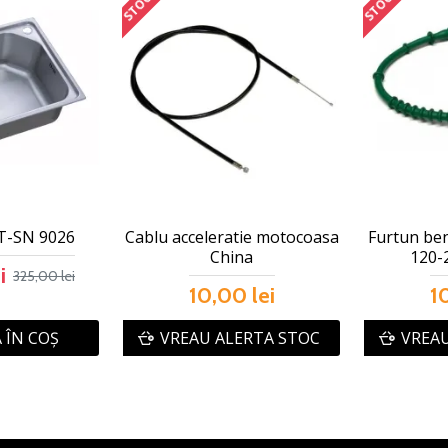
T-SN 9026
Cablu acceleratie motocoasa
Furtun ben
China
120-
i
325,00 lei
10,00 lei
1
 ÎN COŞ
VREAU ALERTA STOC
VREAU