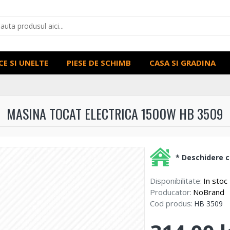
CE SI UNELTE
PIESE DE SCHIMB
CASA SI GRADINA
MASINA TOCAT ELECTRICA 1500W HB 3509
* Deschidere co
Disponibilitate:
In stoc
Producator:
NoBrand
Cod produs:
HB 3509