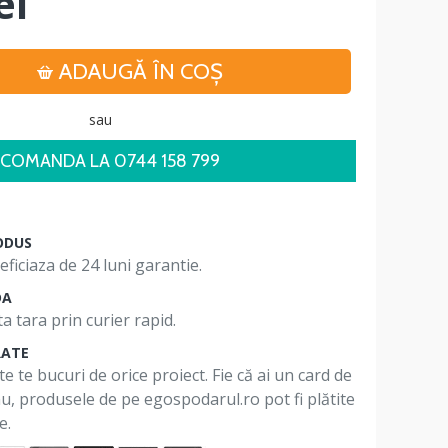
ei
ADAUGĂ ÎN COŞ
sau
COMANDA LA 0744 158 799
ODUS
ficiaza de 24 luni garantie.
DA
a tara prin curier rapid.
RATE
te te bucuri de orice proiect. Fie că ai un card de
 nu, produsele de pe egospodarul.ro pot fi plătite
e.