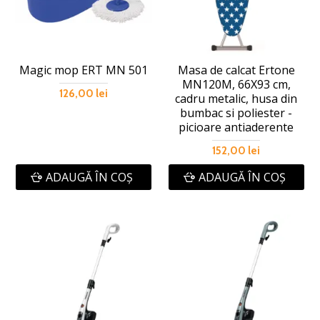
Magic mop ERT MN 501
Masa de calcat Ertone
MN120M, 66X93 cm,
126,00 lei
cadru metalic, husa din
bumbac si poliester -
picioare antiaderente
152,00 lei
ADAUGĂ ÎN COŞ
ADAUGĂ ÎN COŞ