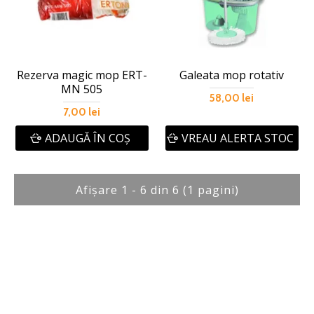
Rezerva magic mop ERT-
Galeata mop rotativ
MN 505
58,00 lei
7,00 lei
ADAUGĂ ÎN COŞ
VREAU ALERTA STOC
Afişare 1 - 6 din 6 (1 pagini)