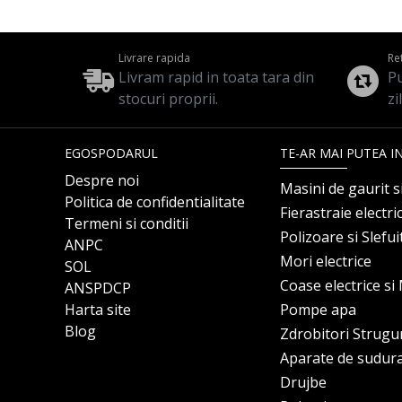
Livrare rapida
Re
Livram rapid in toata tara din
Pu
stocuri proprii.
zi
EGOSPODARUL
TE-AR MAI PUTEA I
Despre noi
Masini de gaurit s
Politica de confidentialitate
Fierastraie electri
Termeni si conditii
Polizoare si Slefu
ANPC
Mori electrice
SOL
Coase electrice s
ANSPDCP
Harta site
Pompe apa
Blog
Zdrobitori Strugu
Aparate de sudur
Drujbe