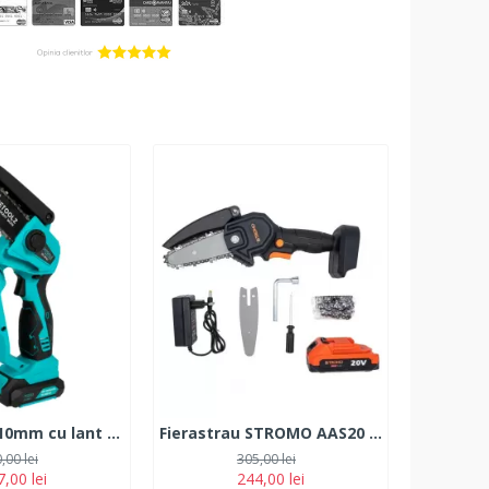
Fierastrau 110mm cu lant si acumulator 18V 2Ah
Fierastrau STROMO AAS20 cu lant pe acumulator
,00 lei
305,00 lei
,00 lei
244,00 lei