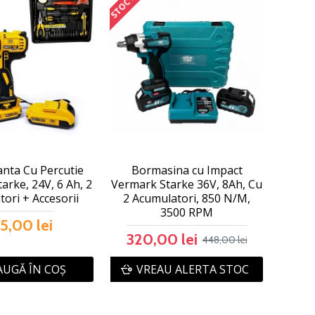
anta Cu Percutie
Bormasina cu Impact
arke, 24V, 6 Ah, 2
Vermark Starke 36V, 8Ah, Cu
ori + Accesorii
2 Acumulatori, 850 N/M,
3500 RPM
5,00 lei
320,00 lei
448,00 lei
UGĂ ÎN COŞ
VREAU ALERTA STOC