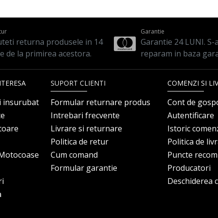
tur
Garantie
teti returna produsele in 14
Garantie 24 LUNI. S-a 
le de la primirea acestora.
reparam in baza gara
NTERESA
SUPORT CLIENTI
COMENZI SI LI
i insurubat
Formular returnare produs
Cont de gosp
ce
Intrebari frecvente
Autentificare
itoare
Livrare si returnare
Istoric comen
Politica de retur
Politica de liv
i Motocoase
Cum comand
Puncte reco
Formular garantie
Producatori
ri
Deschiderea co
a