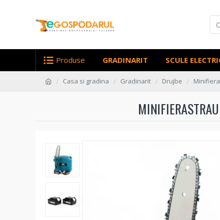
Produse
GRADINARIT
SCULE ELECTRI
Casa si gradina
Gradinarit
Drujbe
Minifier
MINIFIERASTRAU