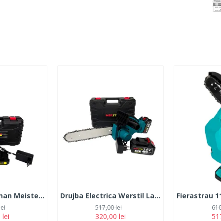
MiniDrujba German Meister, 36V, 5Ah, 2 Acumulatori, Lama 15CM, Neagra
Drujba Electrica Werstil Lama 30CM, cu 2 Acumulatori 24V, 5Ah, Albastra
lei
517,00 lei
610
 lei
320,00 lei
517