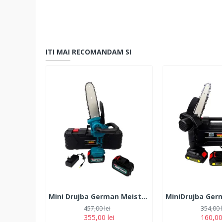
ITI MAI RECOMANDAM SI
Mini Drujba German Meister 128V, 10Ah, cu 2 Acumulatori, Lama 20CM, Albastra
457,00 lei
354,00 
355,00 lei
160,00