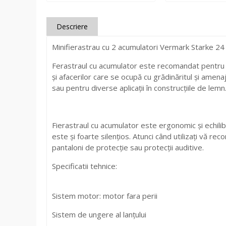
Descriere
Minifierastrau cu 2 acumulatori Vermark Starke 24
Ferastraul cu acumulator este recomandat pentru într
și afacerilor care se ocupă cu grădinăritul și amen
sau pentru diverse aplicații în construcțiile de lemn
Fierastraul cu acumulator este ergonomic și echilibr
este și foarte silențios. Atunci când utilizați vă r
pantaloni de protecție sau protecții auditive.
Specificatii tehnice:
Sistem motor: motor fara perii
Sistem de ungere al lanțului