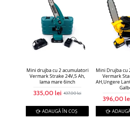
Mini drujba cu 2 acumulatori
Mini Drujba cu 
Vermark Strake 24V,5 Ah,
Vermark Star
lama mare 6inch
AH,Ungere Lan
Galb
335,00 lei
437,00 lei
396,00 le
ADAUGĂ ÎN COŞ
ADAUGĂ