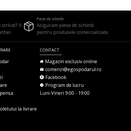
Piese de schimb
stricat? Il
Asiguram piese de schimb
ntiei.
pentru produsele comercializate.
VRARE
CONTACT
odar
Magazin exclusiv online
comenzi@egospodarul.ro
zi
Facebook
rare
Program de lucru
mpensa
Luni-Vineri 9:00 - 19:00
letului la livrare