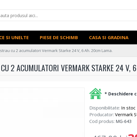
CE SI UNELTE
PIESE DE SCHIMB
CASA SI GRADINA
astrau cu 2 acumulatori Vermark Starke 24 V, 6 Ah. 20cm Lama.
 CU 2 ACUMULATORI VERMARK STARKE 24 V, 6
* Deschidere co
Disponibilitate:
In stoc
Producator:
Vermark S
Cod produs:
MG-643