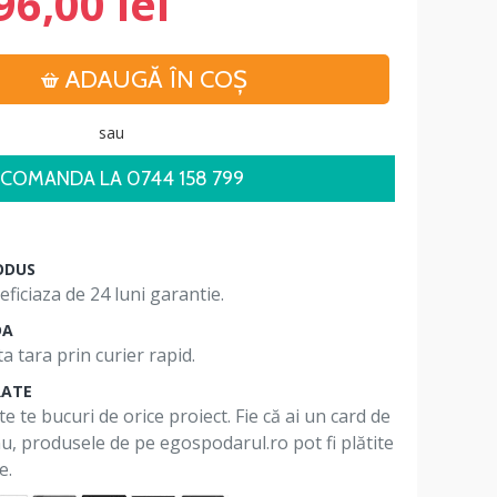
96,00 lei
ADAUGĂ ÎN COŞ
sau
COMANDA LA 0744 158 799
ODUS
ficiaza de 24 luni garantie.
DA
a tara prin curier rapid.
RATE
te te bucuri de orice proiect. Fie că ai un card de
 nu, produsele de pe egospodarul.ro pot fi plătite
e.