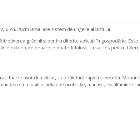
 V, 6 Ah. 20cm lama are sistem de ungere al lantului
eținerea grădinii și pentru diferite aplicații în gospodărie. Este d
ajările exterioare deoarece poate fi folosit cu succes pentru tăiere
.
at, foarte ușor de utilizat, cu o tăietură rapidă și netedă. Mai mul
ecomandăm să folosiți ochelari de protecție, mănuși și încălțăminte