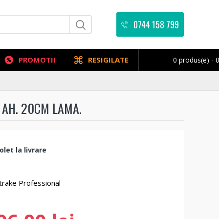
0744 158 799
PROMOTII
RESIGILATE
0 produs(e) - 0
 AH. 20CM LAMA.
let la livrare
trake Professional