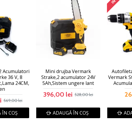
2 Acumulatori
Mini drujba Vermark
Autofilet
ke 36 V, 8
Strake,2 acumulator 24V
Vermark St
t,Lama 24CM,
5Ah,Sistem ungere lant
Acumulat
en
396,00 lei
26
528,00 lei
i
569,00 lei
 ÎN COŞ
ADAUGĂ ÎN COŞ
ADA