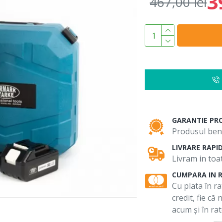
3
467,00 lei
GARANTIE PR
Produsul bene
LIVRARE RAPI
Livram in toat
CUMPARA IN 
Cu plata în ra
credit, fie că
acum și în rat