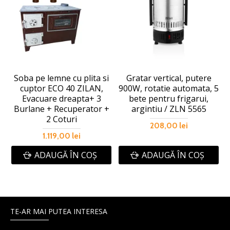
Soba pe lemne cu plita si
Gratar vertical, putere
cuptor ECO 40 ZILAN,
900W, rotatie automata, 5
Evacuare dreapta+ 3
bete pentru frigarui,
Burlane + Recuperator +
argintiu / ZLN 5565
2 Coturi
208,00 lei
1.119,00 lei
ADAUGĂ ÎN COŞ
ADAUGĂ ÎN COŞ
TE-AR MAI PUTEA INTERESA