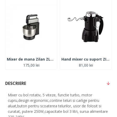
Mixer de mana Zilan ZLN2952 cu bol rotativ din inox 3.5L, 5 trepte de viteza + turbo, Putere 500W
Hand mixer cu suport ZILAN 300W
175,00 lei
81,00 lei
DESCRIERE
Mixer cu bol rotativ, 5 viteze, functie turbo, motor
cupru,design ergonomic,contine teluri si carlige pentru
aluat,buton pentru scoaterea telurilor, usor de folosit si
curatat, putere 250W,capacitate bol 3 litri, sursa alimentare
220-240V