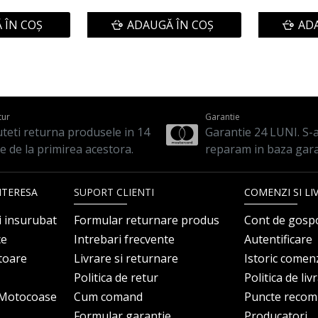
 ÎN COŞ
ADAUGĂ ÎN COŞ
ADA
tur
Garantie
teti returna produsele in 14
Garantie 24 LUNI. S-a 
le de la primirea acestora.
reparam in baza gara
NTERESA
SUPORT CLIENTI
COMENZI SI LI
i insurubat
Formular returnare produs
Cont de gosp
ce
Intrebari frecvente
Autentificare
itoare
Livrare si returnare
Istoric comen
Politica de retur
Politica de liv
i Motocoase
Cum comand
Puncte reco
Formular garantie
Producatori