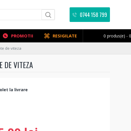
0744 158 799
PROMOTII
RESIGILATE
0 produs(e) - 0
pte de viteza
E DE VITEZA
let la livrare