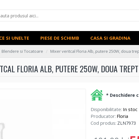
CE SI UNELTE
PIESE DE SCHIMB
CASA SI GRADINA
Blendere si Tocatoare
Mixer veritcal Floria Alb, putere 250W, doua tre
TCAL FLORIA ALB, PUTERE 250W, DOUA TREPT
* Deschidere co
Disponibilitate:
In stoc
Producator:
Floria
Cod produs:
ZLN7973