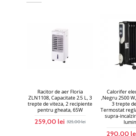
Racitor de aer Floria
Calorifer elec
ZLN1108, Capacitate 2.5 L, 3
,Negru 2500 W,
trepte de viteza, 2 recipiente
3 trepte d
pentru gheata, 65W
Termostat regla
supra-incalzir
259,00 lei
lumin
325,00 lei
290,00 le