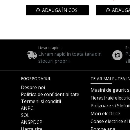
ADAUGĂ ÎN COŞ
ADAUGĂ
Livrare rapida
Re
Livram rapid in toata tara din
Pu
stocuri proprii.
zi
EGOSPODARUL
TE-AR MAI PUTEA I
Despre noi
Masini de gaurit s
Politica de confidentialitate
Fierastraie electri
Termeni si conditii
Polizoare si Slefu
ANPC
Mori electrice
SOL
Coase electrice s
ANSPDCP
Harta site
Pompe apa