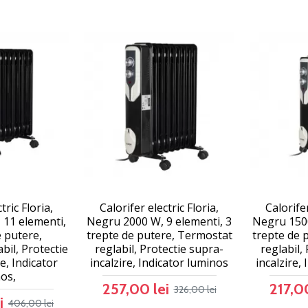
tric Floria,
Calorifer electric Floria,
Calorifer
 11 elementi,
Negru 2000 W, 9 elementi, 3
Negru 1500
e putere,
trepte de putere, Termostat
trepte de 
bil, Protectie
reglabil, Protectie supra-
reglabil,
e, Indicator
incalzire, Indicator luminos
incalzire,
os,
257,00 lei
217,00
326,00 lei
i
406,00 lei