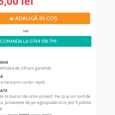
5,00 lei
ADAUGĂ ÎN COŞ
sau
COMANDA LA 0744 158 799
ODUS
ficiaza de 24 luni garantie.
DA
a tara prin curier rapid.
RATE
te te bucuri de orice proiect. Fie că ai un card de
 nu, produsele de pe egospodarul.ro pot fi plătite
e.