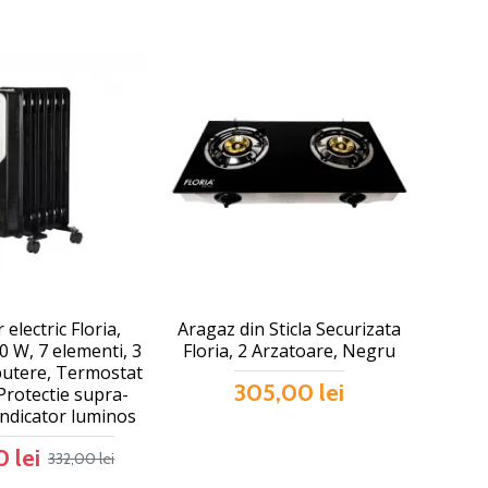
 electric Floria,
Aragaz din Sticla Securizata
 W, 7 elementi, 3
Floria, 2 Arzatoare, Negru
putere, Termostat
305,00 lei
 Protectie supra-
 Indicator luminos
 lei
332,00 lei