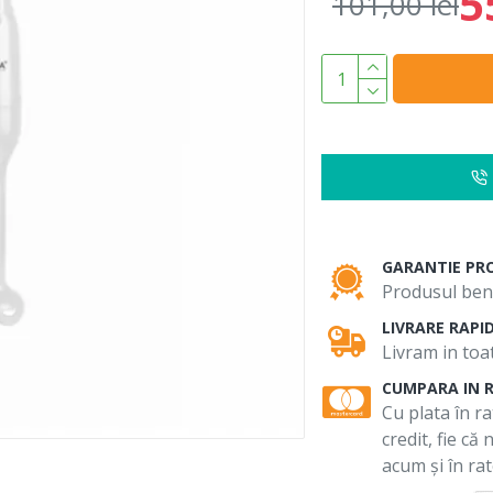
5
101,00 lei
GARANTIE PR
Produsul bene
LIVRARE RAPI
Livram in toat
CUMPARA IN 
Cu plata în ra
credit, fie că
acum și în rat