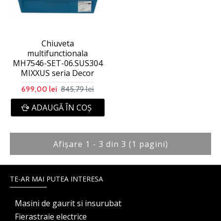
Chiuveta
multifunctionala
MH7546-SET-06.SUS304
MIXXUS seria Decor
845,79 lei
699,00 lei
ADAUGĂ ÎN COŞ
Afişare 1 - 3 din 3 (1 pagini)
TE-AR MAI PUTEA INTERESA
Masini de gaurit si insurubat
Fierastraie electrice