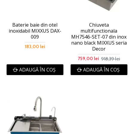
Baterie baie din otel
Chiuveta
inoxidabil MIXXUS DAX-
multifunctionala
009
MH7546-SET-07 din inox
nano black MIXXUS seria
183,00 lei
Decor
918,39 lei
759,00 lei
ADAUGĂ ÎN COŞ
ADAUGĂ ÎN COŞ