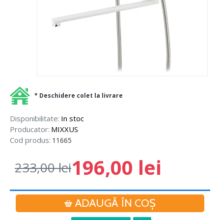
* Deschidere colet la livrare
Disponibilitate:
In stoc
Producator:
MIXXUS
Cod produs:
11665
196,00 lei
233,00 lei
ADAUGĂ ÎN COŞ