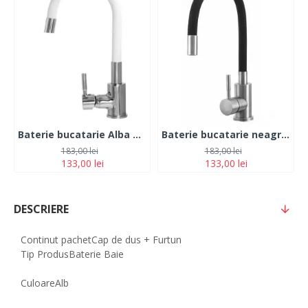
Baterie bucatarie Alba Pipa flexibila Monocomanda Cauciucata, Fleko FZXI-CW451
Baterie bucatarie neagra, otel Inoxidabil, pipa flexibila, monocomanda cauciucata, FLEKO FZXI-CD451
183,00 lei
183,00 lei
133,00 lei
133,00 lei
DESCRIERE
Continut pachet
Cap de dus + Furtun
Tip Produs
Baterie Baie
Culoare
Alb