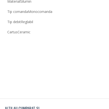
Material
Silumin
Tip comanda
Monocomanda
Tip debit
Reglabil
Cartus
Ceramic
ALTII AU CUMPARAT SI