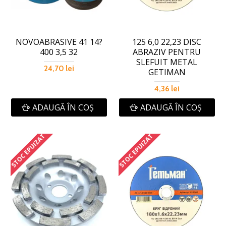
NOVOABRASIVE 41 14?
125 6,0 22,23 DISC
400 3,5 32
ABRAZIV PENTRU
SLEFUIT METAL
24,70 lei
GETIMAN
4,36 lei
ADAUGĂ ÎN COŞ
ADAUGĂ ÎN COŞ
STOC EPUIZAT
STOC EPUIZAT