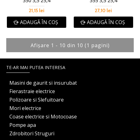
350 3,5 25,4
355 3,5 25,4
21,15 lei
27,10 lei
ADAUGĂ ÎN COŞ
ADAUGĂ ÎN COŞ
Afişare 1 - 10 din 10 (1 pagini)
TE-AR MAI PUTEA INTERESA
Masini de gaurit si insurubat
Fierastraie electrice
Polizoare si Slefuitoare
Mori electrice
Coase electrice si Motocoase
Pompe apa
Zdrobitori Struguri