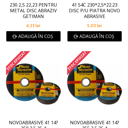
230 2,5 22,23 PENTRU
41 54C 230*2,5*22.23
METAL DISC ABRAZIV
DISC P/U PIATRA NOVO
GETIMAN
ABRASIVE
4,23 lei
5,02 lei
ADAUGĂ ÎN COŞ
ADAUGĂ ÎN COŞ
STOC EPUIZAT
STOC EPUIZAT
NOVOABRASIVE 41 14?
NOVOABRASIVE 41 14?