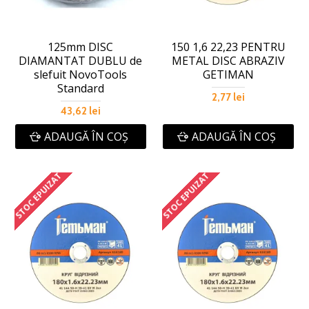
125mm DISC
150 1,6 22,23 PENTRU
DIAMANTAT DUBLU de
METAL DISC ABRAZIV
slefuit NovoTools
GETIMAN
Standard
2,77 lei
43,62 lei
ADAUGĂ ÎN COŞ
ADAUGĂ ÎN COŞ
STOC EPUIZAT
STOC EPUIZAT