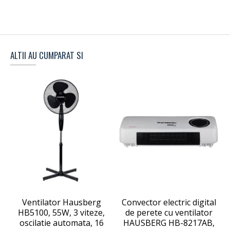
ALTII AU CUMPARAT SI
Ventilator Hausberg
Convector electric digital
C
HB5100, 55W, 3 viteze,
de perete cu ventilator
oscilatie automata, 16
HAUSBERG HB-8217AB,