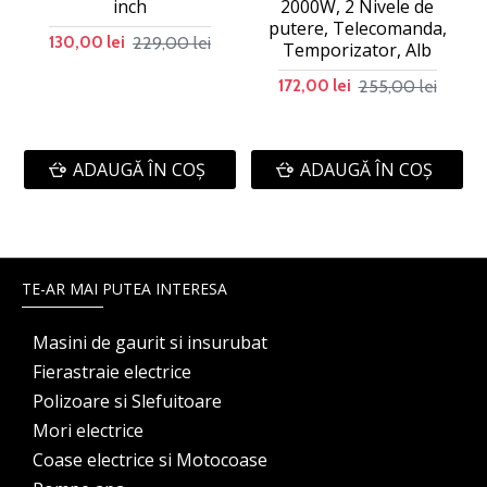
inch
2000W, 2 Nivele de
putere, Telecomanda,
229,00 lei
130,00 lei
Temporizator, Alb
255,00 lei
172,00 lei
ADAUGĂ ÎN COŞ
ADAUGĂ ÎN COŞ
TE-AR MAI PUTEA INTERESA
Masini de gaurit si insurubat
Fierastraie electrice
Polizoare si Slefuitoare
Mori electrice
Coase electrice si Motocoase