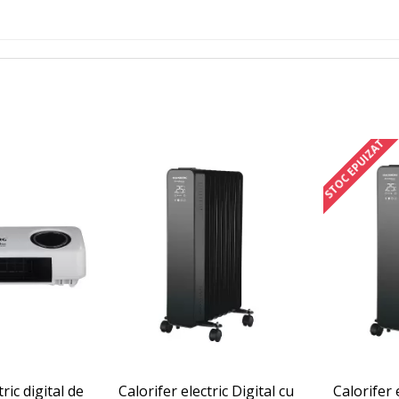
STOC EPUIZAT
ric digital de
Calorifer electric Digital cu
Calorifer 