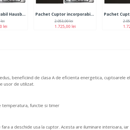
Pachet incorporabil Hausberg Cuptor HB-8053IN, Electric, Putere 2225 W, 71 l, 6 Functii, Ventilatie, Clasa A, Plita HB-580IN, 4 arzatoare, siguranta, Negru-Inox Hota HB-1285IN, 420 m3/h, 2 motoare, 60 cm, Negru-Inox
Pachet Cuptor incorporabil Hausberg HB-8051IN, Electric, Putere 2000 W, 76 l, Plita HB-580IN, aprindere electrica, gaz, 4 arzatoare,, Hota telescopica HB-1285IN, absorbtie 420 m3/h, 2 motoare, 60 cm, Negru-Inox
lei
2.053,00 lei
2.05
0 lei
1.725,00 lei
1.72
s, beneficiind de clasa A de eficienta energetica, cuptoarele ele
 usor de utilizat.
e temperatura, functie si timer
fara a deschide usa la cuptor. Acesta are iluminare interioara, iar tu 