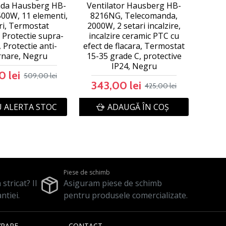
da Hausberg HB-
Ventilator Hausberg HB-
00W, 11 elementi,
8216NG, Telecomanda,
ri, Termostat
2000W, 2 setari incalzire,
, Protectie supra-
incalzire ceramic PTC cu
, Protectie anti-
efect de flacara, Termostat
rnare, Negru
15-35 grade C, protective
IP24, Negru
 lei
509,00 lei
343,00 lei
425,00 lei
 ALERTA STOC
ADAUGĂ ÎN COŞ
Piese de schimb
stricat? Il
Asiguram piese de schimb
ntiei.
pentru produsele comercializate.
VRARE
CONTACT