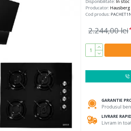
Disponibilitate:
In stoc
Producator:
Hausberg
Cod produs:
PACHET1N
2.244,00 lei
GARANTIE PR
Produsul bene
LIVRARE RAPI
Livram in toat