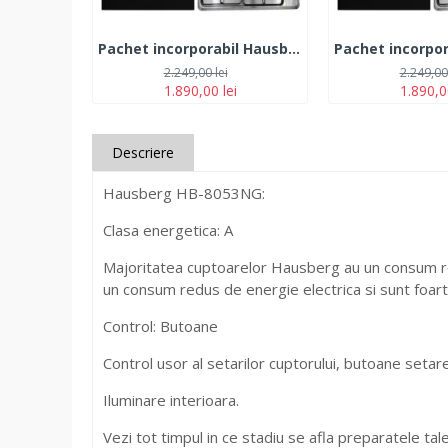
Pachet incorporabil Hausberg Cuptor HB-8053IN, Electric, Putere 2225 W, 71 l, 6 Functii, Ventilatie, Clasa A, Plita HB-580IN, 4 arzatoare, siguranta, Negru-Inox Hota HB-1285NG, 420 m3/h, 2 motoare, 60 cm, Negru-Inox
2.249,00 lei
2.249,00 
1.890,00 lei
1.890,0
Descriere
Hausberg HB-8053NG:
Clasa energetica: A
Majoritatea cuptoarelor Hausberg au un consum redu
un consum redus de energie electrica si sunt foarte
Control: Butoane
Control usor al setarilor cuptorului, butoane setar
Iluminare interioara.
Vezi tot timpul in ce stadiu se afla preparatele tale 