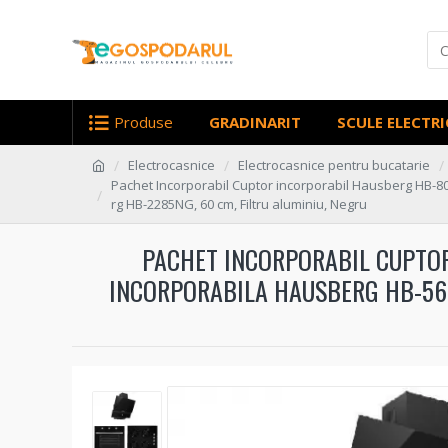
Produse
GRADINARIT
SCULE ELECTRI
Electrocasnice
Electrocasnice pentru bucatarie
Pachet Incorporabil Cuptor incorporabil Hausberg HB-80
rg HB-2285NG, 60 cm, Filtru aluminiu, Negru
PACHET INCORPORABIL CUPTOR
INCORPORABILA HAUSBERG HB-563