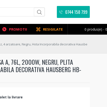
0744 158 799
PROMOTII
RESIGILATE
0 produs(e) - 0
az, 4 arzatoare, Negru, Hota Incorporabila decorativa Hausbe
A, 76L, 2000W, NEGRU, PLITA
RABILA DECORATIVA HAUSBERG HB-
let la livrare