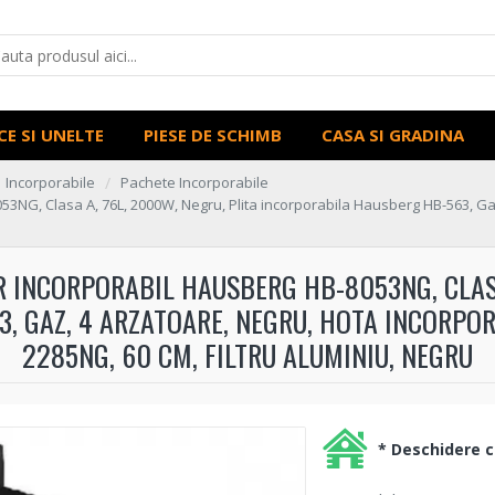
CE SI UNELTE
PIESE DE SCHIMB
CASA SI GRADINA
Incorporabile
Pachete Incorporabile
53NG, Clasa A, 76L, 2000W, Negru, Plita incorporabila Hausberg HB-563, G
 INCORPORABIL HAUSBERG HB-8053NG, CLASA 
, GAZ, 4 ARZATOARE, NEGRU, HOTA INCORPO
2285NG, 60 CM, FILTRU ALUMINIU, NEGRU
* Deschidere co