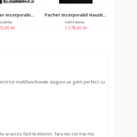
Pachet Cuptor incorporabil Hausberg HB-8051IN, Electric, Putere 2000 W, 76 l, Plita HB-580IN, aprindere electrica, gaz, 4 arzatoare,, Hota telescopica HB-1285NG, absorbtie 420 m3/h, 2 motoare, 60 cm, Negru-Inox
Pachet incorporabil Hausberg Cuptor HB-8053IN, Electric, Putere 2225 W, 71 l, 6 Functii, Ventilatie, Timer, Clasa A, Plita incorporabila HAUSBERG HB-580IN, aprindere electrica, gaz, 4 arzatoare, sistem siguranta, Negru-Inox
3,00 lei
1.877,00 lei
5,00 lei
1.578,00 lei
ctrice multifunctionale asigura un gatit perfect cu
ai acces facil la interior, fara nici cel mai mic