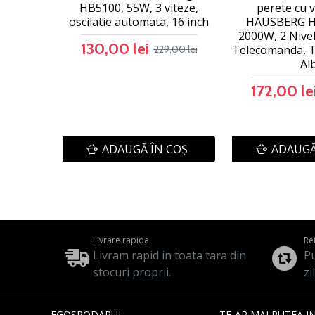
HB5100, 55W, 3 viteze,
perete cu v
oscilatie automata, 16 inch
HAUSBERG H
2000W, 2 Nivel
130,00 lei
Telecomanda, T
229,00 lei
Al
172,00 le
ADAUGĂ ÎN COŞ
ADAUGĂ
Livrare rapida
Re
Livram rapid in toata tara din
Pu
stocuri proprii.
zi
EGOSPODARUL
TE-AR MAI PUTEA I