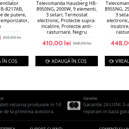
entilator
Telecomanda Hausberg HB-
Telecoman
B-8217AB,
8950NG, 2000W, 9 elementi,
8955NG, 25
e de putere,
3 setari, Termostat
3 seta
emporizator,
electronic, Protectie supra-
electronic
b
incalzire, Protectie anti-
incalzire
rasturnare, Negru
rastu
i
255,00 lei
410,00 lei
448,00
568,00 lei
 ÎN COŞ
ADAUGĂ ÎN COŞ
VREAU
tur
Garantie
teti returna produsele in 14
Garantie 24 LUNI. S-a 
le de la primirea acestora.
reparam in baza gara
NTERESA
SUPORT CLIENTI
COMENZI SI LI