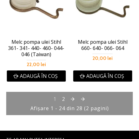
Melc pompa ulei Stihl
Melc pompa ulei Stihl
361- 341- 440- 460- 044-
660- 640- 066- 064
046 (Taiwan)
20,00 lei
22,00 lei
ADAUGĂ ÎN COŞ
ADAUGĂ ÎN COŞ
1
2
Afişare 1 - 24 din 28 (2 pagini)