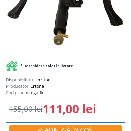
* Deschidere colet la livrare
Disponibilitate:
In stoc
Producator:
Ertone
Cod produs:
ego-fier
111,00 lei
155,00 lei
ADAUGĂ ÎN COŞ