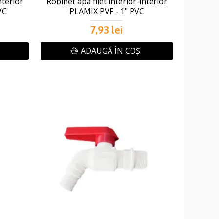
nterior
Robinet apa filet interior-interior
VC
PLAMIX PVF - 1" PVC
7,93 lei
ADAUGĂ ÎN COŞ