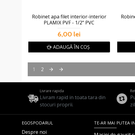
Robinet apa filet interior-interior
Robine
PLAMIX PVF - 1/2" PVC
6,00 lei
ADAUGĂ ÎN COŞ
1
2
Livrare rapida
Re
Livram rapid in toata tara din
Pu
stocuri proprii.
zi
EGOSPODARUL
TE-AR MAI PUTEA I
Despre noi
Masini de gaurit s