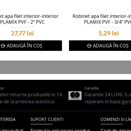
t apa filet interior-interior
Robinet apa filet interior-i
PLAMIX PVF - 2" PVC
PLAMIX PVF - 3/4" PV
27,77 lei
5,29 lei
ADAUGĂ ÎN COŞ
ADAUGĂ ÎN COŞ
tur
Garantie
teti returna produsele in 14
Garantie 24 LUNI. S-a 
le de la primirea acestora.
reparam in baza gara
NTERESA
SUPORT CLIENTI
COMENZI SI LI
i insurubat
Formular returnare produs
Cont de gosp