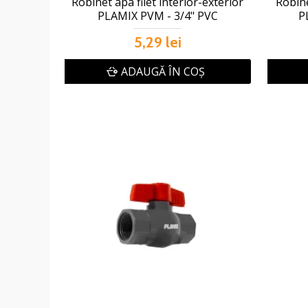
Robinet apa filet interior-exterior
Robine
PLAMIX PVM - 3/4" PVC
P
5,29 lei
ADAUGĂ ÎN COŞ