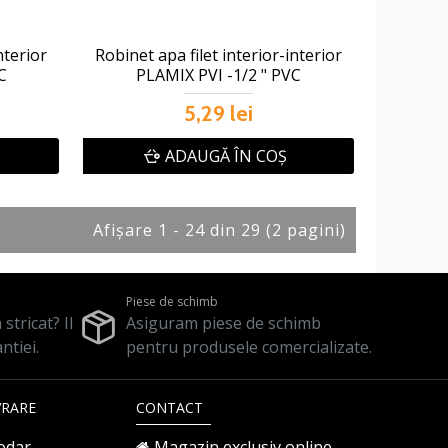
nterior
Robinet apa filet interior-interior
C
PLAMIX PVI -1/2 " PVC
5,29 lei
ADAUGĂ ÎN COŞ
Afişare 1 - 24 din 29 (2 pagini)
Piese de schimb
stricat? Il
Asiguram piese de schimb
ntiei.
pentru produsele comercializate.
VRARE
CONTACT
odar
Magazin exclusiv online