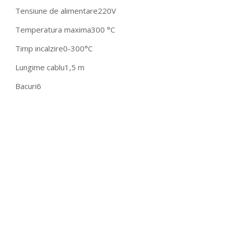
Tensiune de alimentare
220V
Temperatura maxima
300 °C
Timp incalzire
0-300°C
Lungime cablu
1,5 m
Bacuri
6