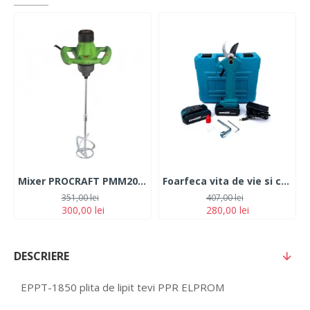
Mixer PROCRAFT PMM2000 , 850 W, 100-650 rpm
Foarfeca vita de vie si crengi German Meister, 2 acumulatori 24V 5Ah, albastru
351,00 lei
407,00 lei
300,00 lei
280,00 lei
DESCRIERE
EPPT-1850 plita de lipit tevi PPR ELPROM