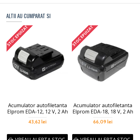
ALTII AU CUMPARAT SI
STOC EPUIZAT
STOC EPUIZAT
S
Acumulator autofiletanta
Acumulator autofiletanta
A
Elprom EDA-12, 12 V, 2 Ah
Elprom EDA-18, 18 V, 2 Ah
43,62 lei
66,09 lei
VREAU ALERTA STOC
VREAU ALERTA STOC