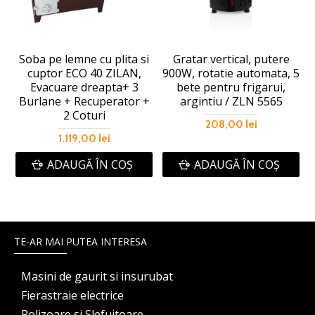
Soba pe lemne cu plita si
Gratar vertical, putere
cuptor ECO 40 ZILAN,
900W, rotatie automata, 5
Evacuare dreapta+ 3
bete pentru frigarui,
Burlane + Recuperator +
argintiu / ZLN 5565
2 Coturi
208,00 lei
1.119,00 lei
ADAUGĂ ÎN COŞ
ADAUGĂ ÎN COŞ
TE-AR MAI PUTEA INTERESA
Masini de gaurit si insurubat
Fierastraie electrice
Polizoare si Slefuitoare