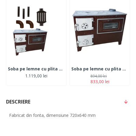
Soba pe lemne cu plita si cuptor ECO 40 ZILAN, Evacuare dreapta+ 3 Burlane + Recuperator + 2 Coturi
Soba pe lemne cu plita si cuptor ECO 40 ZILAN, Evacuare dreapta, Diametru evacuare 130 mm
1.119,00 lei
894,00 lei
833,00 lei
DESCRIERE
Fabricat din fonta, dimensiune 720x640 mm