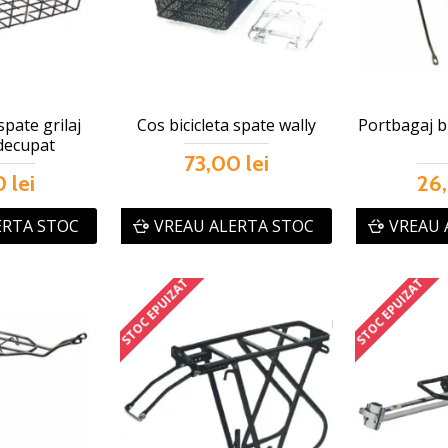
spate grilaj
Cos bicicleta spate wally
Portbagaj bi
 decupat
73,00 lei
 lei
26,
ERTA STOC
VREAU ALERTA STOC
VREAU 
STOC EPUIZAT
STOC EPUIZAT