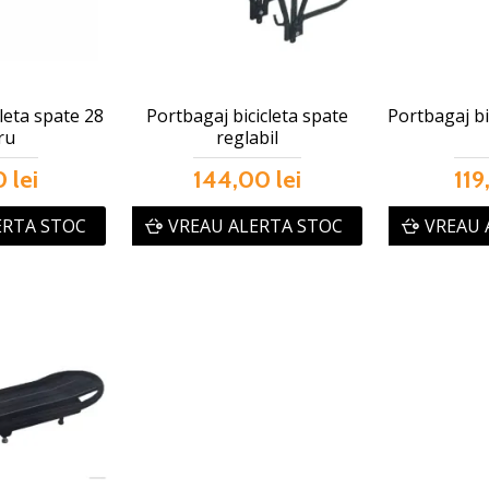
leta spate 28
Portbagaj bicicleta spate
Portbagaj bic
ru
reglabil
 lei
144,00 lei
119
ERTA STOC
VREAU ALERTA STOC
VREAU 