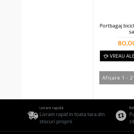
Portbagaj bicicl
sa
80,00
VREAU AL
Afişare 1 - 2
Livrare rapida
Re
Livram rapid in toata tara din
Pu
stocuri proprii.
zi