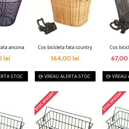
 fata ancona
Cos bicicleta fata country
Cos bicic
 lei
164,00 lei
67,00 
ERTA STOC
VREAU ALERTA STOC
VREAU 
STOC EPUIZAT
STOC EPUIZAT