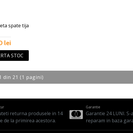
eta spate tija
 lei
ERTA STOC
1 din 21 (1 pagini)
tur
Garantie
teti returna produsele in 14
Garantie 24 LUNI. S-a 
le de la primirea acestora.
reparam in baza gara