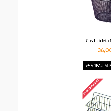
Cos bicicleta
36,00
VREAU AL
STOC EPUIZAT