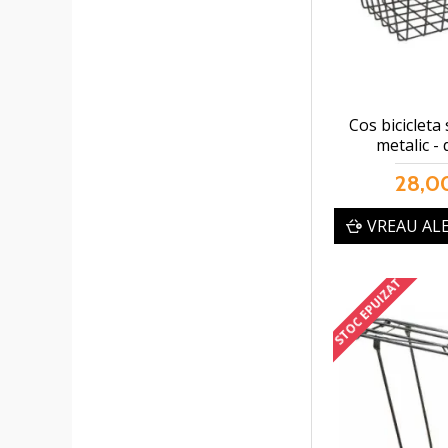
Cos bicicleta 
metalic -
28,00
VREAU AL
STOC EPUIZAT