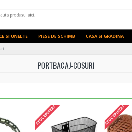
CE SI UNELTE
PIESE DE SCHIMB
CASA SI GRADINA
uri
PORTBAGAJ-COSURI
STOC EPUIZAT
STOC EPUIZAT