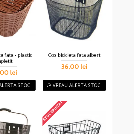
ta fata - plastic
Cos bicicleta fata albert
pletit
36,00 lei
00 lei
ALERTA STOC
VREAU ALERTA STOC
STOC EPUIZAT