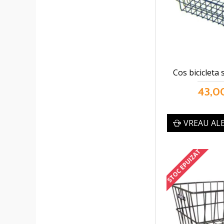
Cos bicicleta
43,00
VREAU AL
STOC EPUIZAT