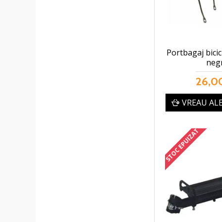
Portbagaj bicic
neg
26,00
VREAU AL
STOC EPUIZAT