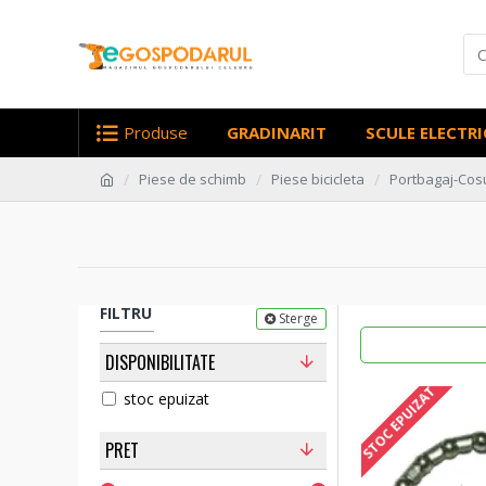
Produse
GRADINARIT
SCULE ELECTRI
Piese de schimb
Piese bicicleta
Portbagaj-Cos
FILTRU
Sterge
DISPONIBILITATE
STOC EPUIZAT
stoc epuizat
PRET