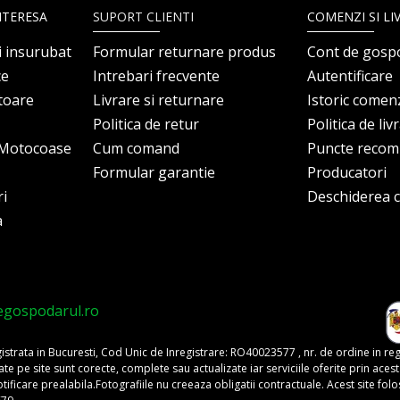
NTERESA
SUPORT CLIENTI
COMENZI SI LI
i insurubat
Formular returnare produs
Cont de gosp
ce
Intrebari frecvente
Autentificare
itoare
Livrare si returnare
Istoric comen
Politica de retur
Politica de liv
i Motocoase
Cum comand
Puncte reco
Formular garantie
Producatori
ri
Deschiderea co
a
egospodarul.ro
trata in Bucuresti, Cod Unic de Inregistrare: RO40023577 , nr. de ordine in re
pe site sunt corecte, complete sau actualizate iar serviciile oferite prin acest si
o notificare prealabila.Fotografiile nu creeaza obligatii contractuale. Acest site 