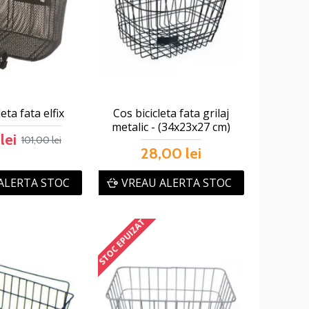
leta fata elfix
Cos bicicleta fata grilaj
metalic - (34x23x27 cm)
lei
101,00 lei
28,00 lei
ALERTA STOC
VREAU ALERTA STOC
STOC EPUIZAT