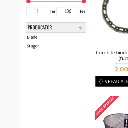
lei
lei
PRODUCATOR
Blade
Stager
Coronite bicicl
(fur
2,00
VREAU AL
STOC EPUIZAT