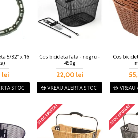
eta 5/32" x 16
Cos bicicleta fata - negru -
Cos bicicle
ca)
450g
im
 lei
22,00 lei
55,
ERTA STOC
VREAU ALERTA STOC
VREAU 
STOC EPUIZAT
STOC EPUIZAT