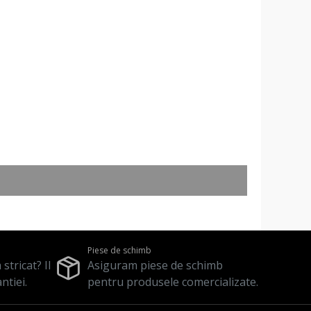
Piese de schimb
stricat? Il
Asiguram piese de schimb
ntiei.
pentru produsele comercializate.