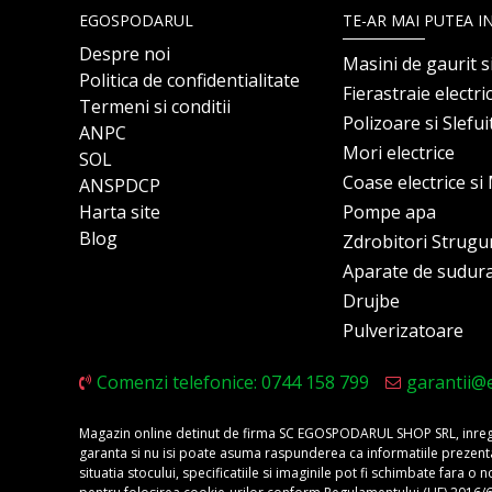
EGOSPODARUL
TE-AR MAI PUTEA I
Despre noi
Masini de gaurit s
Politica de confidentialitate
Fierastraie electri
Termeni si conditii
Polizoare si Slefu
ANPC
Mori electrice
SOL
Coase electrice s
ANSPDCP
Harta site
Pompe apa
Blog
Zdrobitori Strugu
Aparate de sudur
Drujbe
Pulverizatoare
Comenzi telefonice: 0744 158 799
garantii@
Magazin online detinut de firma SC EGOSPODARUL SHOP SRL, inregis
garanta si nu isi poate asuma raspunderea ca informatiile prezentate 
situatia stocului, specificatiile si imaginile pot fi schimbate fara 