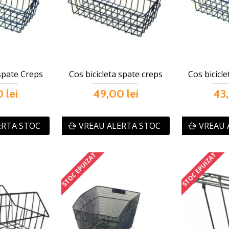
 spate Creps
Cos bicicleta spate creps
Cos bicicl
 lei
49,00 lei
43,
ERTA STOC
VREAU ALERTA STOC
VREAU 
STOC EPUIZAT
STOC EPUIZAT