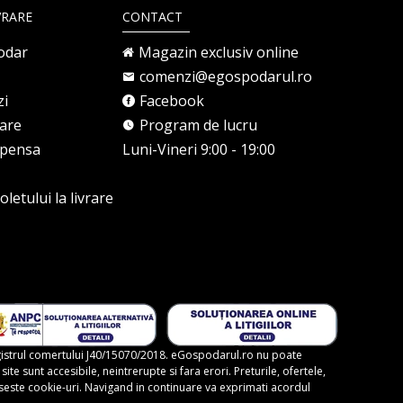
VRARE
CONTACT
odar
Magazin exclusiv online
comenzi@egospodarul.ro
zi
Facebook
rare
Program de lucru
mpensa
Luni-Vineri 9:00 - 19:00
letului la livrare
gistrul comertului J40/15070/2018. eGospodarul.ro nu poate
te sunt accesibile, neintrerupte si fara erori. Preturile, ofertele,
foloseste cookie-uri. Navigand in continuare va exprimati acordul