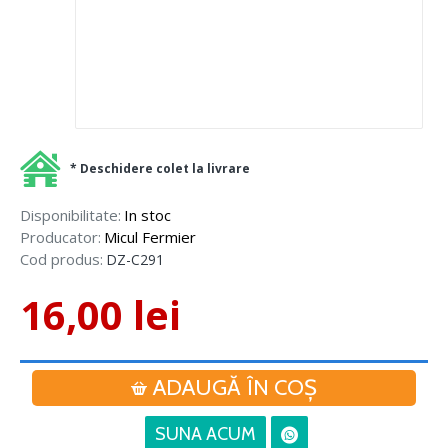
* Deschidere colet la livrare
Disponibilitate:
In stoc
Producator:
Micul Fermier
Cod produs:
DZ-C291
16,00 lei
ADAUGĂ ÎN COŞ
SUNA ACUM