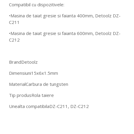
Compatibil cu dispozitivele:
•Masina de taiat gresie si faianta 400mm, Detoolz DZ-
C211
•Masina de taiat gresie si faianta 600mm, Detoolz DZ-
C212
Brand
Detoolz
Dimensiuni
15x6x1.5mm
Material
Carbura de tungsten
Tip produs
Rola taiere
Unealta compatibila
DZ-C211, DZ-C212