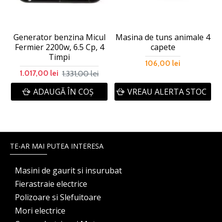
Generator benzina Micul
Masina de tuns animale 4
Fermier 2200w, 6.5 Cp, 4
capete
Timpi
106,00 lei
1.331,00 lei
1.017,00 lei
ADAUGĂ ÎN COŞ
VREAU ALERTA STOC
TE-AR MAI PUTEA INTERESA
Masini de gaurit si insurubat
Fierastraie electrice
Polizoare si Slefuitoare
Mori electrice