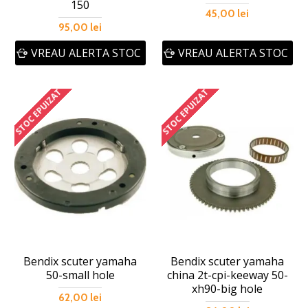
150
45,00 lei
95,00 lei
VREAU ALERTA STOC
VREAU ALERTA STOC
STOC EPUIZAT
STOC EPUIZAT
Bendix scuter yamaha
Bendix scuter yamaha
50-small hole
china 2t-cpi-keeway 50-
xh90-big hole
62,00 lei