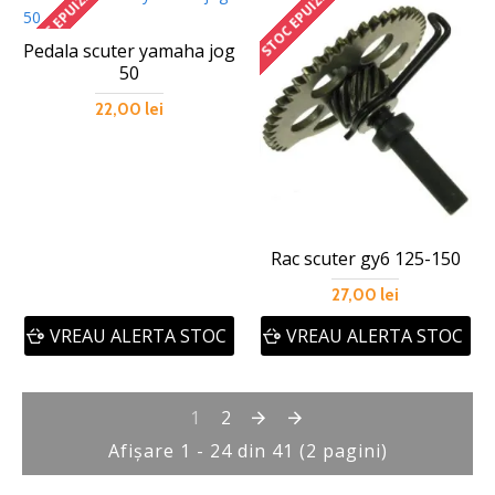
STOC EPUIZAT
STOC EPUIZAT
Pedala scuter yamaha jog
50
22,00 lei
Rac scuter gy6 125-150
27,00 lei
VREAU ALERTA STOC
VREAU ALERTA STOC
1
2
Afişare 1 - 24 din 41 (2 pagini)